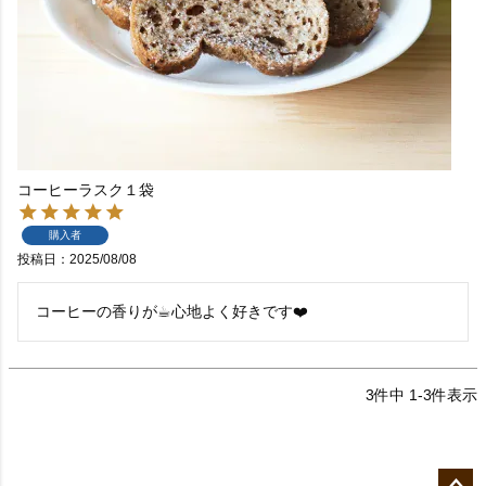
コーヒーラスク１袋
購入者
投稿日
2025/08/08
コーヒーの香りが☕︎心地よく好きです❤️
3
件中
1
-
3
件表示