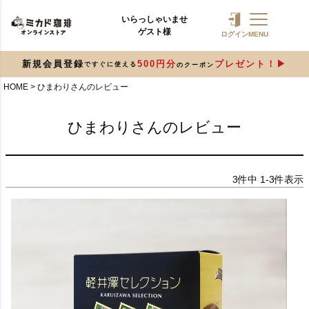
いらっしゃいませ
ゲスト様
ログイン
MENU
新規会員登録
500円分
プレゼント！
ですぐに使える
のクーポン
HOME
ひまわりさんのレビュー
ひまわりさんのレビュー
3
件中
1
-
3
件表示