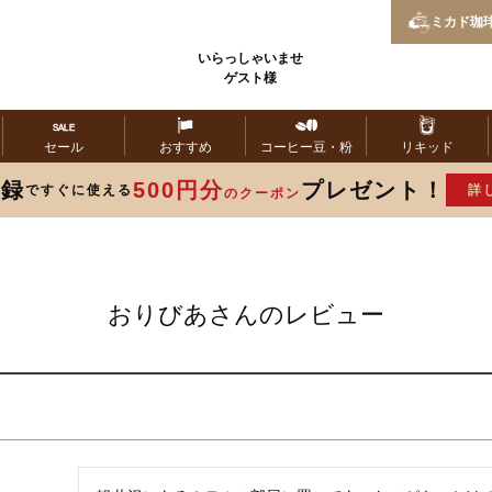
ミカド
珈
いらっしゃいませ
ゲスト様
セール
おすすめ
コーヒー
豆・粉
リキッド
登録
500円分
プレゼント！
ですぐに使える
詳
のクーポン
おりびあさんのレビュー