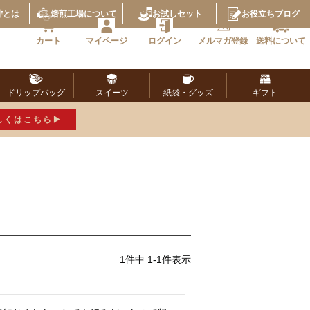
琲とは
焙煎工場
について
お試し
セット
お役立ち
ブログ
カート
マイページ
ログイン
メルマガ
登録
送料に
ついて
ドリップ
バッグ
スイーツ
紙袋・
グッズ
ギフト
しくはこちら
1
件中
1
-
1
件表示