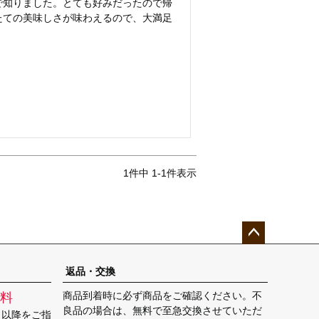
で知りました。とても好みだったので帰
たての美味しさが味わえるので、大満足
1
件中
1
-
1
件表示
ペー
ジト
返品・交換
ップ
商品到着時に必ず商品をご確認ください。不
料
へ
良品の場合は、無料で至急交換させていただ
日以降をご指