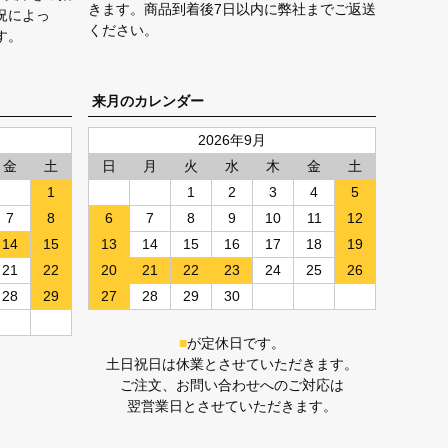
きます。商品到着後7日以内に弊社までご返送
況によっ
ください。
す。
来月のカレンダー
2026年9月
金
土
日
月
火
水
木
金
土
1
1
2
3
4
5
7
8
6
7
8
9
10
11
12
14
15
13
14
15
16
17
18
19
21
22
20
21
22
23
24
25
26
28
29
27
28
29
30
■
が定休日です。
土日祝日は休業とさせていただきます。
ご注文、お問い合わせへのご対応は
翌営業日とさせていただきます。