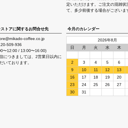
定いただけます。ご注文の混雑状
て、多少前後する場合がございま
ンストアに関するお問合せ先
今月のカレンダー
ore@mikado-coffee.co.jp
2026年8月
120-509-936
日
月
火
水
木
〜12:00 / 13:00〜16:00)
信につきましては、2営業日以内に
2
3
4
5
6
だいております。
9
10
11
12
13
16
17
18
19
20
23
24
25
26
27
30
31