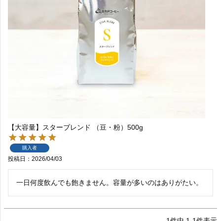
【大容量】スターブレンド （豆・粉）500g
購入者
投稿日
2026/04/03
一日何度飲んでも飽きません。容量が多いのはありがたい。
1
件中
1
-
1
件表示