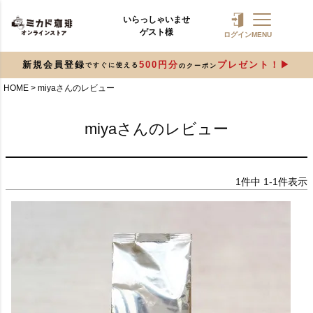
いらっしゃいませ
ゲスト様
ログイン
MENU
新規会員登録
500円分
プレゼント！
ですぐに使える
のクーポン
HOME
miyaさんのレビュー
miyaさんのレビュー
1
件中
1
-
1
件表示