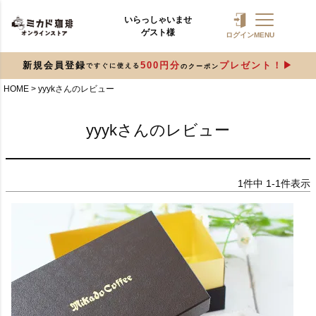
いらっしゃいませ
ゲスト様
ログイン
MENU
新規会員登録
500円分
プレゼント！
ですぐに使える
のクーポン
HOME
yyykさんのレビュー
yyykさんのレビュー
1
件中
1
-
1
件表示