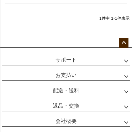
1
件中
1
-
1
件表示
ペー
ジト
サポート
ップ
へ
お支払い
配送・送料
返品・交換
会社概要