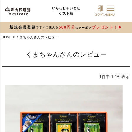
いらっしゃいませ
ゲスト様
ログイン
MENU
新規会員登録
500円分
プレゼント！
ですぐに使える
のクーポン
HOME
くまちゃんさんのレビュー
くまちゃんさんのレビュー
1
件中
1
-
1
件表示