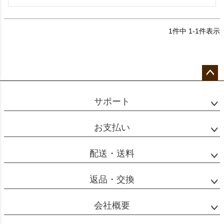
1
件中
1
-
1
件表示
ペー
ジト
サポート
ップ
へ
お支払い
配送・送料
返品・交換
会社概要