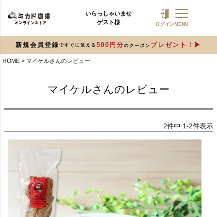
いらっしゃいませ
ゲスト様
ログイン
MENU
新規会員登録
500円分
プレゼント！
ですぐに使える
のクーポン
HOME
マイケルさんのレビュー
マイケルさんのレビュー
2
件中
1
-
2
件表示