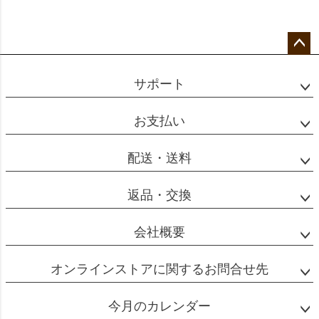
一方でレギュラーコーヒーはより軽やかでバラン
スの取れた味わいのコーヒーとなります。
また、使用するコーヒーの粉の量や挽き目、抽出
量なども違います。以下、一般的な量を記載しま
ペー
ジト
すので参考にしてくさい。
サポート
ップ
へ
お支払い
レギュラーコーヒー
配送・送料
返品・交換
一杯分：粉10g【中挽き】
会社概要
抽出量180cc
オンラインストアに関するお問合せ先
エスプレッソ
今月のカレンダー
一杯分：粉8g【極細挽】