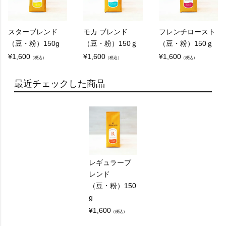
通常、フィルターコーヒーやドリップコーヒーと
して知られています。
スターブレンド
モカ ブレンド
フレンチロースト
（豆・粉）150g
（豆・粉）150ｇ
（豆・粉）150ｇ
¥
1,600
¥
1,600
¥
1,600
（税込）
（税込）
（税込）
Q：
レギュラーコーヒーとエスプレッソの違いは何で
最近チェックした商品
すか？
A：
レギュラーコーヒーはお湯をコーヒー（粉）に通
してゆっくりと抽出されるのに対し、エスプレッ
ソは専用の器具で粉に強い圧力をかけることで短
レギュラーブ
レンド
時間で抽出する淹れ方のコーヒーです。
（豆・粉）150
短時間で抽出するためうまみ成分が濃く出るう
g
え、焦がしカラメルのような香りと、舌にからみ
¥
1,600
（税込）
つくような独特の風味豊かな味わいになります。