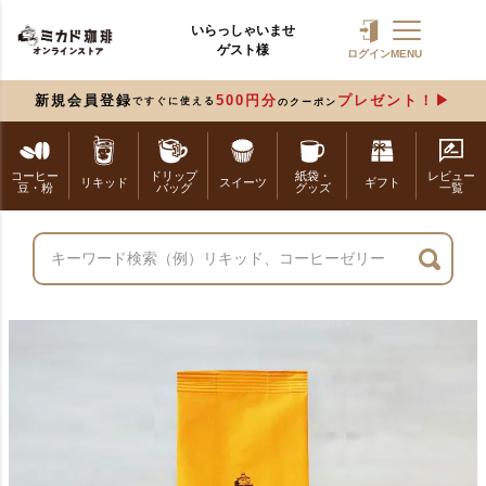
いらっしゃいませ
ゲスト様
ログイン
MENU
新規会員登録
500円分
プレゼント！
ですぐに使える
のクーポン
コーヒー
ドリップ
紙袋・
レビュー
リキッド
スイーツ
ギフト
豆・粉
バッグ
グッズ
一覧