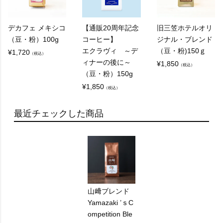
デカフェ メキシコ
【通販20周年記念
旧三笠ホテルオリ
（豆・粉）100g
コーヒー】
ジナル・ブレンド
エクラヴィ ～デ
（豆・粉)150ｇ
¥
1,720
（税込）
ィナーの後に～
¥
1,850
（税込）
（豆・粉）150g
¥
1,850
（税込）
最近チェックした商品
山﨑ブレンド
Yamazaki ’ｓC
ompetition Ble