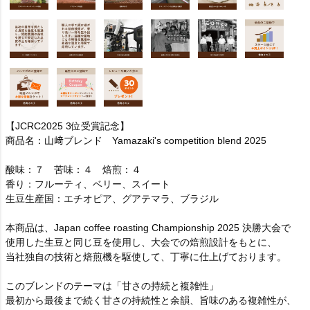
【JCRC2025 3位受賞記念】
商品名：山﨑ブレンド Yamazaki's competition blend 2025
酸味：７ 苦味：４ 焙煎：４
香り：フルーティ、ベリー、スイート
生豆生産国：エチオピア、グアテマラ、ブラジル
本商品は、Japan coffee roasting Championship 2025 決勝大会で
使用した生豆と同じ豆を使用し、大会での焙煎設計をもとに、
当社独自の技術と焙煎機を駆使して、丁寧に仕上げております。
このブレンドのテーマは「甘さの持続と複雑性」
最初から最後まで続く甘さの持続性と余韻、旨味のある複雑性が、