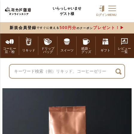
いらっしゃいませ
ゲスト様
ログイン
MENU
新規会員登録
500円分
プレゼント！
ですぐに使える
のクーポン
コーヒー
ドリップ
紙袋・
レビュー
リキッド
スイーツ
ギフト
豆・粉
バッグ
グッズ
一覧