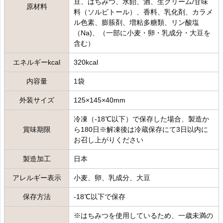
豆、はちみつ、水飴、酒、生クリーム/甘味
原材料
料（ソルビトール）、香料、乳化剤、カラメ
ル色素、膨脹剤、増粘多糖類、リン酸塩
（Na)、（一部に小麦・卵・乳成分・大豆を
含む）
エネルギーkcal
320kcal
内容量
1袋
外装サイズ
125×145×40mm
冷凍（-18℃以下）で保存した場合、製造か
賞味期限
ら180日※解凍後は冷蔵保存にて3日以内に
お召し上がりください
製造加工
日本
アレルギー表示
小麦、卵、乳成分、大豆
保存方法
-18℃以下で保存
※はちみつを使用しているため、一歳未満の