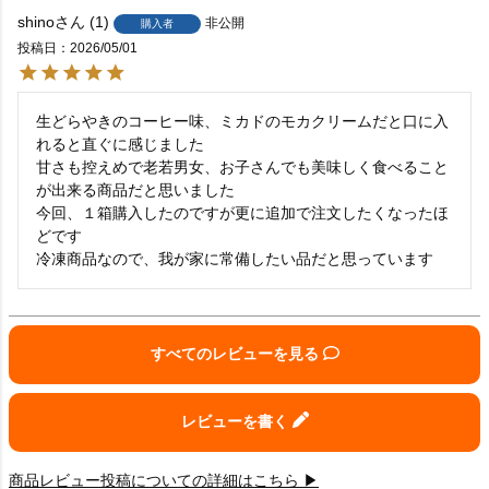
shino
1
非公開
購入者
投稿日
2026/05/01
生どらやきのコーヒー味、ミカドのモカクリームだと口に入
れると直ぐに感じました

甘さも控えめで老若男女、お子さんでも美味しく食べること
が出来る商品だと思いました

今回、１箱購入したのですが更に追加で注文したくなったほ
どです

冷凍商品なので、我が家に常備したい品だと思っています
すべてのレビューを見る
レビューを書く
商品レビュー投稿についての詳細はこちら ▶