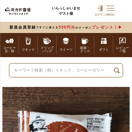
いらっしゃいませ
ゲスト様
ログイン
MENU
新規会員登録
500円分
プレゼント！
ですぐに使える
のクーポン
コーヒー
ドリップ
紙袋・
レビュー
リキッド
スイーツ
ギフト
豆・粉
バッグ
グッズ
一覧