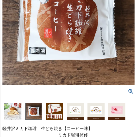
軽井沢ミカド珈琲 生どら焼き【コーヒー味】
ミカド珈琲監修