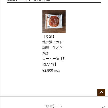
【冷凍】
軽井沢ミカド
珈琲 生どら
焼き
コーヒー味【5
個入1箱】
¥
2,800
（税込）
ペー
ジト
サポート