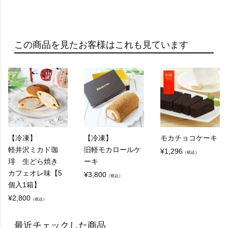
この商品を見たお客様はこれも見ています
【冷凍】
【冷凍】
モカチョコケーキ
軽井沢ミカド珈
旧軽モカロールケ
¥
1,296
（税込）
琲 生どら焼き
ーキ
カフェオレ味【5
¥
3,800
（税込）
個入1箱】
¥
2,800
（税込）
最近チェックした商品