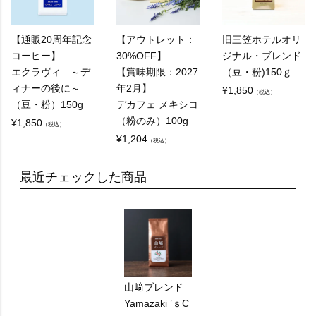
【通販20周年記念
【アウトレット：
旧三笠ホテルオリ
コーヒー】
30%OFF】
ジナル・ブレンド
エクラヴィ ～デ
【賞味期限：2027
（豆・粉)150ｇ
ィナーの後に～
年2月】
¥
1,850
（税込）
（豆・粉）150g
デカフェ メキシコ
（粉のみ）100g
¥
1,850
（税込）
¥
1,204
（税込）
最近チェックした商品
山﨑ブレンド
Yamazaki ’ｓC