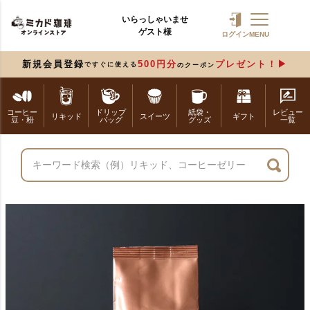
いらっしゃいませ
ゲスト様
ログイン
MENU
新規会員登録
500円分
プレゼント！
ですぐに使える
のクーポン
コーヒー
ドリップ
紙袋・
レビュー
リキッド
スイーツ
ギフト
豆・粉
バッグ
グッズ
一覧