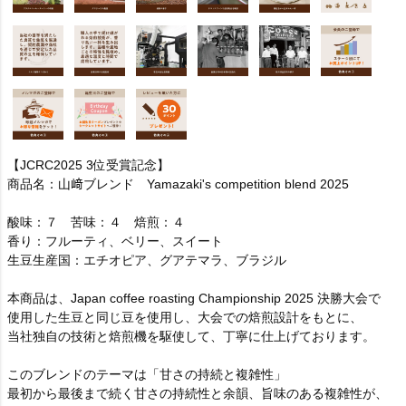
【JCRC2025 3位受賞記念】
商品名：山﨑ブレンド Yamazaki's competition blend 2025
酸味：７ 苦味：４ 焙煎：４
香り：フルーティ、ベリー、スイート
生豆生産国：エチオピア、グアテマラ、ブラジル
本商品は、Japan coffee roasting Championship 2025 決勝大会で
使用した生豆と同じ豆を使用し、大会での焙煎設計をもとに、
当社独自の技術と焙煎機を駆使して、丁寧に仕上げております。
このブレンドのテーマは「甘さの持続と複雑性」
最初から最後まで続く甘さの持続性と余韻、旨味のある複雑性が、