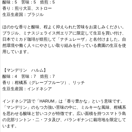
酸味：5 苦味：5 焙煎：5
香り：煎り大豆、ストロー
生豆生産国：ブラジル
ほのかな香りと酸味、程よく抑えられた苦味をお楽しみください。
ブラジル、ミナスジェライス州エリアに限定して生豆を買い付け、
日本でミカド珈琲が焙煎して「ナチュレーザ」と名付けました。自
然環境や働く人々にやさしい取り組みを行っている農園の生豆を使
用しています。
【マンデリン ハルム】
酸味：4 苦味：7 焙煎：7
香り：柑橘系（グレープフルーツ）、リッチ
生豆生産国：インドネシア
インドネシア語で「HARUM」は「香り豊かな」という意味です。
「マンデリン」のもつ力強い苦味の中に、ミルキーな風味、柑橘系
を思わせる酸味と甘いコクが特徴です。広い面積を持つスマトラ島
の北部リントン・二・フタ及び、パランギナンに栽培地を限定して
います。