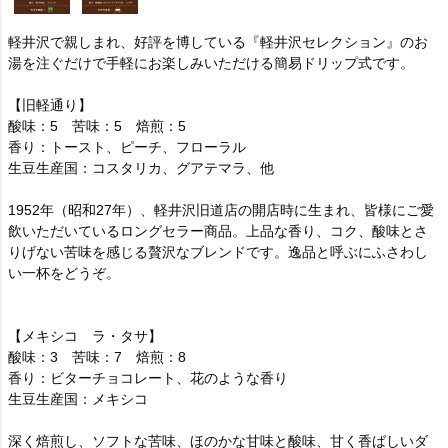
軽井沢で親しまれ、好評を博している『軽井沢セレクション』のお
湯を注ぐだけで手軽にお楽しみいただける簡易ドリップ式です。
【旧軽通り】
酸味：5 苦味：5 焙煎：5
香り：トースト、ピーチ、フローラル
生豆生産国：コスタリカ、グアテマラ、他
1952年（昭和27年）、軽井沢旧道店の開店時に生まれ、皆様にご愛
飲いただいているロングセラー商品。上品な香り、コク、酸味とさ
りげない苦味を感じる贅沢なブレンドです。逸品と呼ぶにふさわし
い一杯をどうぞ。
【メキシコ ラ・タサ】
酸味：3 苦味：7 焙煎：8
香り：ビターチョコレート、花のような香り
生豆生産国：メキシコ
深く焙煎し、ソフトな苦味、ほのかな甘味と酸味、甘く香ばしいダ