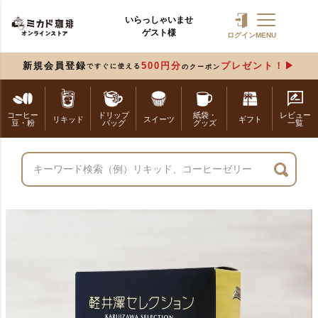
いらっしゃいませ
ゲスト様
ログイン
MENU
新規会員登録
500円分
プレゼント！
ですぐに使える
のクーポン
コーヒー
ドリップ
紙袋・
レビュー
リキッド
スイーツ
ギフト
豆・粉
バッグ
グッズ
一覧