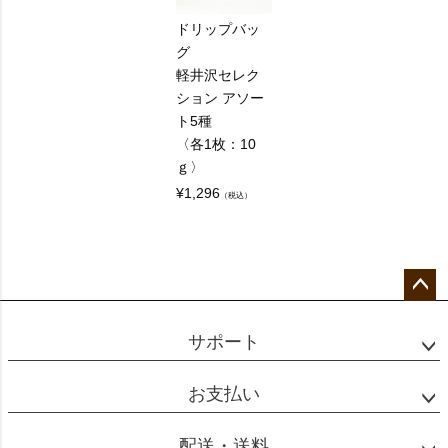
ドリップバッ
グ
軽井沢セレク
ション アソー
ト5種
〈各1枚：10
ｇ〉
¥
1,296
（税込）
ペー
ジト
サポート
ップ
へ
お支払い
配送・送料