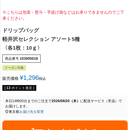
※こちらは包装・熨斗・手提げ袋などはお承りできませんのでご了
承ください。
ドリップバッグ
軽井沢セレクション アソート5種
〈各1枚：10ｇ〉
商品番号
103005016
クーポン対象
¥
1,296
販売価格
税込
[
13
ポイント進呈 ]
本日
14時00分
までのご注文で
2026/08/20（木）
に
配送サービス（常温）
で
お届けします。
東京都
お届け先を変更