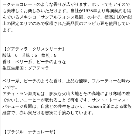
ークチョコレートのような香りが広がります。ホットでもアイスで
も美味しくお楽しみいただけます。当社が1975年より専属契約を結
んでいるメキシコ「サンアルフォンス農園」の中で、標高1,100ｍ以
上の限定エリアのみで収穫された高品質のアラビカ豆を使用してい
ます。
【グアテマラ クリスタリーナ】
酸味：6 苦味：5 焙煎：5
香り：ベリー系、ピーチのような
生豆生産国：グアテマラ
ベリー系、ピーチのような香り、上品な酸味、フルーティーな味わ
いです。
アティトラン湖周辺は、肥沃な火山大地とその高地により寒暖の差
でおいしいコーヒーが取れることで有名です。サント・トーマス・
パチュージ農園は、自然との共生をはかり、Fahsen兄弟による家族
経営で、赤い実だけを忠実に手摘みしています。
【ブラジル ナチュレーザ】