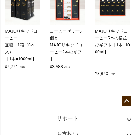
MAJOリキッドコ
コーヒーゼリー5
MAJOリキッドコ
ーヒー
個と
ーヒー5本の横並
無糖 1箱（6本
MAJOリキッドコ
びギフト【1本=10
入）
ーヒー2本のギフ
00ml】
【1本=1000ml】
ト
¥
2,721
¥
3,586
（税込）
（税込）
¥
3,640
（税込）
ペー
ジト
サポート
ップ
へ
お支払い