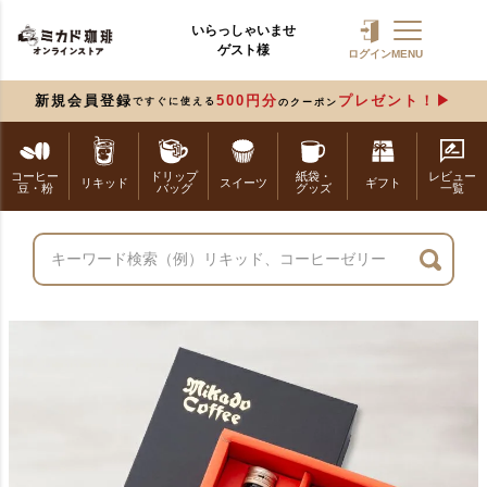
いらっしゃいませ
ゲスト様
ログイン
MENU
新規会員登録
500円分
プレゼント！
ですぐに使える
のクーポン
コーヒー
ドリップ
紙袋・
レビュー
リキッド
スイーツ
ギフト
豆・粉
バッグ
グッズ
一覧