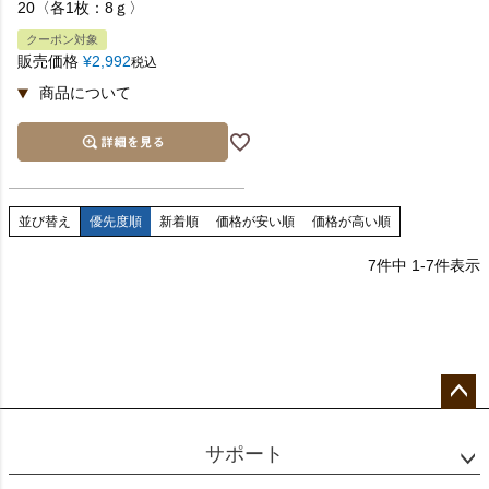
20〈各1枚：8ｇ〉
クーポン対象
販売価格
¥
2,992
税込
並び替え
優先度順
新着順
価格が安い順
価格が高い順
7
件中
1
-
7
件表示
ペー
ジト
サポート
ップ