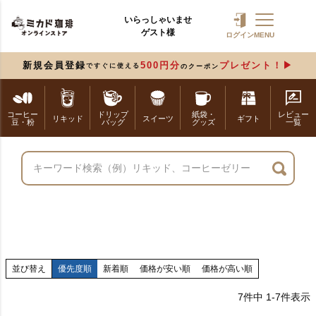
いらっしゃいませ
ゲスト様
ログイン
MENU
新規会員登録
500円分
プレゼント！
ですぐに使える
のクーポン
コーヒー
ドリップ
紙袋・
レビュー
リキッド
スイーツ
ギフト
豆・粉
バッグ
グッズ
一覧
並び替え
優先度順
新着順
価格が安い順
価格が高い順
7
件中
1
-
7
件表示