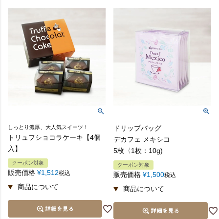
しっとり濃厚、大人気スイーツ！
ドリップバッグ
トリュフショコラケーキ【4個
デカフェ メキシコ
入】
5枚〈1枚：10g)
クーポン対象
クーポン対象
販売価格
¥
1,512
税込
販売価格
¥
1,500
税込