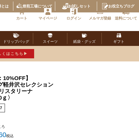
琲とは
焙煎工場
について
お試し
セット
お役立ち
ブログ
カート
マイページ
ログイン
メルマガ
登録
送料に
ついて
ドリップ
バッグ
スイーツ
紙袋・
グッズ
ギフト
しくはこちら
10%OFF】
グ軽井沢セレクション
クリスタリーナ
0ｇ〉
7
ころ
60
税込