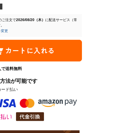
のご注文で
2026/08/20（木）
に
配送サービス（常
す。
を変更
購入で送料無料
方法が可能です
カード払い