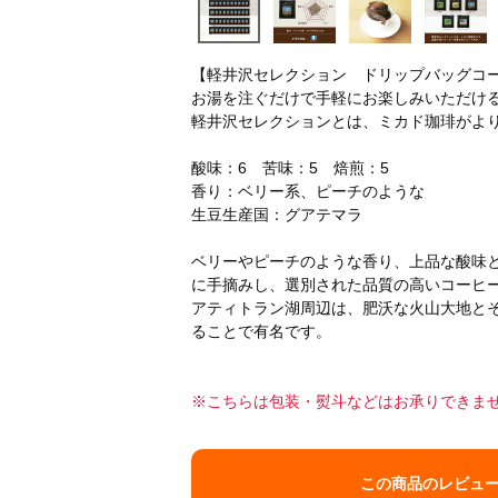
【軽井沢セレクション ドリップバッグコ
お湯を注ぐだけで手軽にお楽しみいただけ
軽井沢セレクションとは、ミカド珈琲がよ
酸味：6 苦味：5 焙煎：5
香り：ベリー系、ピーチのような
生豆生産国：グアテマラ
ベリーやピーチのような香り、上品な酸味
に手摘みし、選別された品質の高いコーヒ
アティトラン湖周辺は、肥沃な火山大地と
ることで有名です。
※こちらは包装・熨斗などはお承りできま
この商品のレビュ