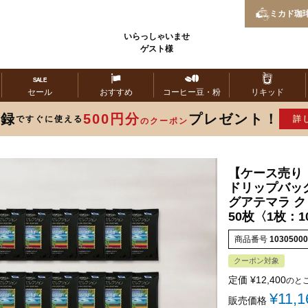
ミカド
珈
いらっしゃいませ
ゲスト様
セール
おすすめ
コーヒー
豆・粉
リキッド
登録
500円分
プレゼント！
ですぐに使える
詳
のクーポン
【ケース売り：
ドリップバッ
グアテマラ 
50枚〈1枚：1
商品番号
10305000
クーポン対象
定価
¥
12,400
のと
¥
11,1
販売価格