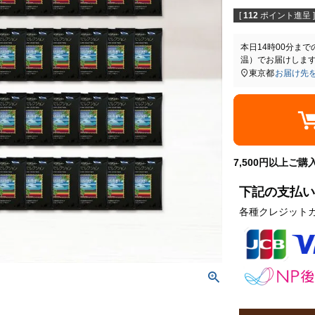
[
112
ポイント進呈 ]
本日
14時00分
まで
温）
でお届けしま
東京都
お届け先
7,500円以上ご
下記の支払い
各種クレジット