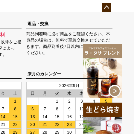
ペー
ジト
返品・交換
ップ
商品到着時に必ず商品をご確認ください。不
料
へ
良品の場合は、無料で至急交換させていただ
日以降をご指
きます。商品到着後7日以内に弊社までご返送
況によっ
ください。
す。
来月のカレンダー
2026年9月
金
土
日
月
火
水
木
金
土
1
1
2
3
4
5
7
8
6
7
8
9
10
11
12
14
15
13
14
15
16
17
18
19
21
22
20
21
22
23
24
25
26
28
29
27
28
29
30