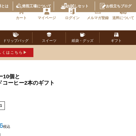
琲とは
焙煎工場
について
お試し
セット
お役立ち
ブログ
カート
マイページ
ログイン
メルマガ
登録
送料に
ついて
ドリップ
バッグ
スイーツ
紙袋・
グッズ
ギフト
しくはこちら
10個と
ドコーヒー2本のギフト
1
6
税込