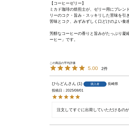
【コーヒーゼリー】
ミカド珈琲の焙煎士が、ゼリー用にブレン
リーのコク・旨み・スッキリした苦味を引
苦味とコク、みずみずしく口どけのよい食
芳醇なコーヒーの香りと旨みがたっぷり凝
ーヒー」です。
5.00
2
ひらどん
1
長崎県
購入者
投稿日
2025/08/01
注文してすぐに出荷していただけるの