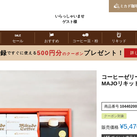
ミカド
珈
いらっしゃいませ
ゲスト様
セール
おすすめ
コーヒー
豆・粉
リキッド
登録
500円分
プレゼント！
ですぐに使える
詳
のクーポン
コーヒーゼリー
MAJOリキッ
商品番号
10440200
クーポン対象
¥
5,47
販売価格