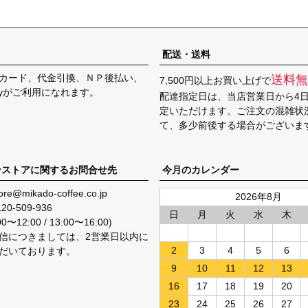
配送・送料
カード、代金引換、ＮＰ後払い、
送料無
7,500円以上お買い上げで
Payがご利用になれます。
配達指定日は、当店営業日から4
定いただけます。ご注文の混雑状
て、多少前後する場合がございま
ンストアに関するお問合せ先
今月のカレンダー
ore@mikado-coffee.co.jp
2026年8月
120-509-936
日
月
火
水
木
〜12:00 / 13:00〜16:00)
信につきましては、2営業日以内に
2
3
4
5
6
だいております。
9
10
11
12
13
16
17
18
19
20
23
24
25
26
27