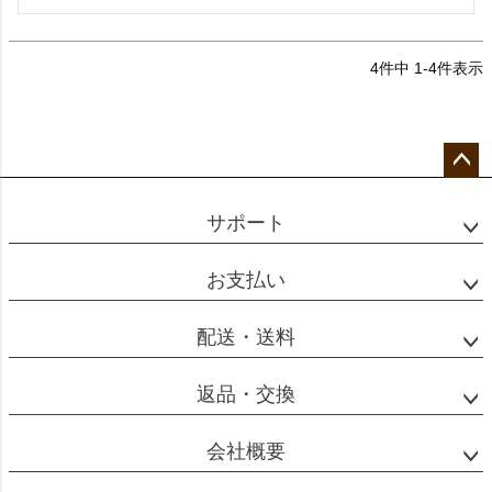
4
件中
1
-
4
件表示
ペー
ジト
サポート
ップ
へ
お支払い
配送・送料
返品・交換
会社概要