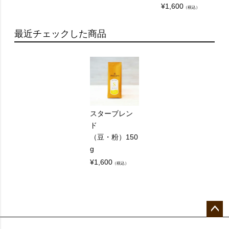
Q：
¥
1,600
（税込）
レギュラーコーヒーとエスプレッソの違いは何で
すか？
最近チェックした商品
A：
レギュラーコーヒーはお湯をコーヒー（粉）に通
してゆっくりと抽出されるのに対し、エスプレッ
ソは専用の器具で粉に強い圧力をかけることで短
スターブレン
時間で抽出する淹れ方のコーヒーです。
ド
短時間で抽出するためうまみ成分が濃く出るう
（豆・粉）150
え、焦がしカラメルのような香りと、舌にからみ
g
つくような独特の風味豊かな味わいになります。
¥
1,600
（税込）
一方でレギュラーコーヒーはより軽やかでバラン
スの取れた味わいのコーヒーとなります。
また、使用するコーヒーの粉の量や挽き目、抽出
量なども違います。以下、一般的な量を記載しま
ペー
すので参考にしてくさい。