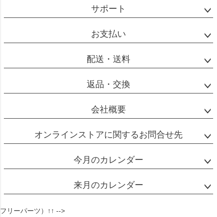
ジト
サポート
ップ
へ
お支払い
レギュラーコーヒー
配送・送料
一杯分：粉10g【中挽き】
返品・交換
抽出量180cc
会社概要
エスプレッソ
オンラインストアに関するお問合せ先
一杯分：粉8g【極細挽】
今月のカレンダー
抽出量 30cc
来月のカレンダー
フリーパーツ）↑↑ -->