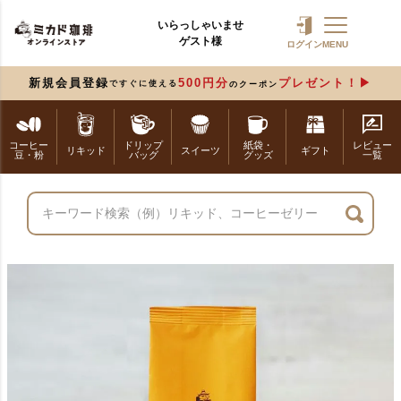
いらっしゃいませ
ゲスト様
ログイン
MENU
新規会員登録
500円分
プレゼント！
ですぐに使える
のクーポン
コーヒー
ドリップ
紙袋・
レビュー
リキッド
スイーツ
ギフト
豆・粉
バッグ
グッズ
一覧