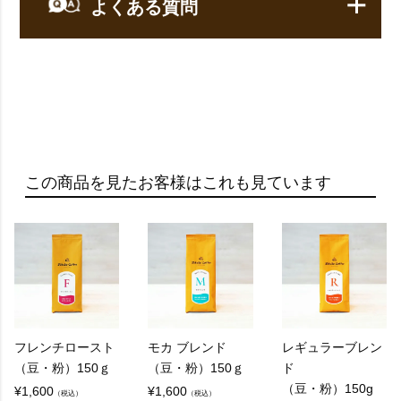
よくある質問
【コーヒー】についてのよくある質問
Q：
レギュラーコーヒーって何ですか？
この商品を見たお客様はこれも見ています
A：
レギュラーコーヒーとは、焙煎したコーヒー豆を
挽いて、お湯でフィルターなどを通し抽出するコ
ーヒーのことを指します。
通常、フィルターコーヒーやドリップコーヒーと
して知られています。
フレンチロースト
モカ ブレンド
レギュラーブレン
（豆・粉）150ｇ
（豆・粉）150ｇ
ド
（豆・粉）150g
¥
1,600
¥
1,600
（税込）
（税込）