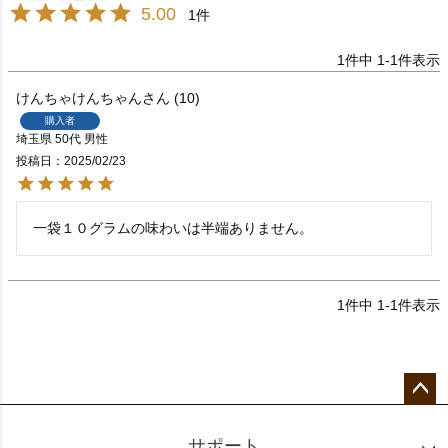
5.00
1
1
件中
1
-
1
件表示
けんちゃけんちゃん
10
購入者
埼玉県
50代
男性
投稿日
2025/02/23
一袋１０グラムの味わいは半端ありません。
1
件中
1
-
1
件表示
ペー
ジト
サポート