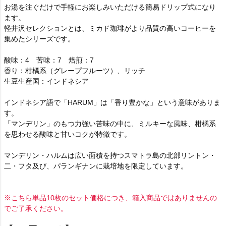
お湯を注ぐだけで手軽にお楽しみいただける簡易ドリップ式になり
ます。
軽井沢セレクションとは、ミカド珈琲がより品質の高いコーヒーを
集めたシリーズです。
酸味：4 苦味：7 焙煎：7
香り：柑橘系（グレープフルーツ）、リッチ
生豆生産国：インドネシア
インドネシア語で「HARUM」は「香り豊かな」という意味がありま
す。
「マンデリン」のもつ力強い苦味の中に、ミルキーな風味、柑橘系
を思わせる酸味と甘いコクが特徴です。
マンデリン・ハルムは広い面積を持つスマトラ島の北部リントン・
二・フタ及び、パランギナンに栽培地を限定しています。
※こちら単品10枚のセット価格につき、箱入商品ではありませんの
でご了承ください。