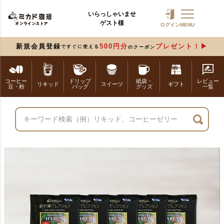
いらっしゃいませ
ゲスト様
ログイン
MENU
新規会員登録
500円分
プレゼント！
ですぐに使える
のクーポン
コーヒー
ドリップ
紙袋・
レビュー
リキッド
スイーツ
ギフト
豆・粉
バッグ
グッズ
一覧