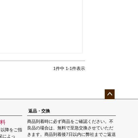
1
件中
1
-
1
件表示
ペー
ジト
返品・交換
ップ
商品到着時に必ず商品をご確認ください。不
料
へ
良品の場合は、無料で至急交換させていただ
日以降をご指
きます。商品到着後7日以内に弊社までご返送
況によっ