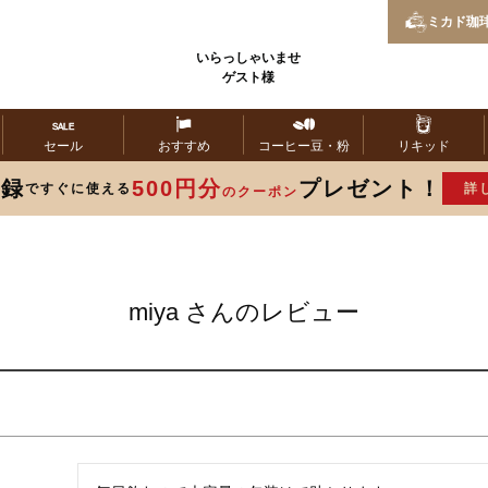
ミカド
珈
いらっしゃいませ
ゲスト様
セール
おすすめ
コーヒー
豆・粉
リキッド
登録
500円分
プレゼント！
ですぐに使える
詳
のクーポン
miya さんのレビュー