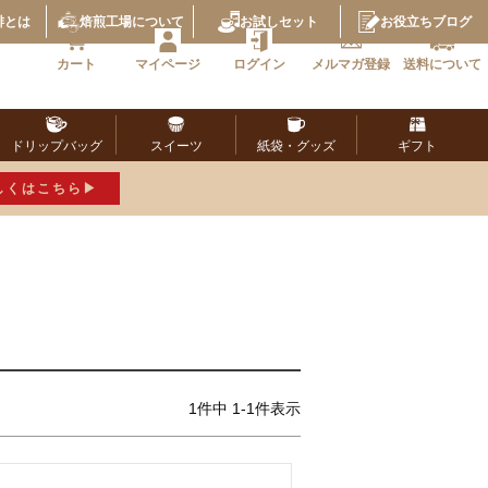
琲とは
焙煎工場
について
お試し
セット
お役立ち
ブログ
カート
マイページ
ログイン
メルマガ
登録
送料に
ついて
ドリップ
バッグ
スイーツ
紙袋・
グッズ
ギフト
しくはこちら
1
件中
1
-
1
件表示