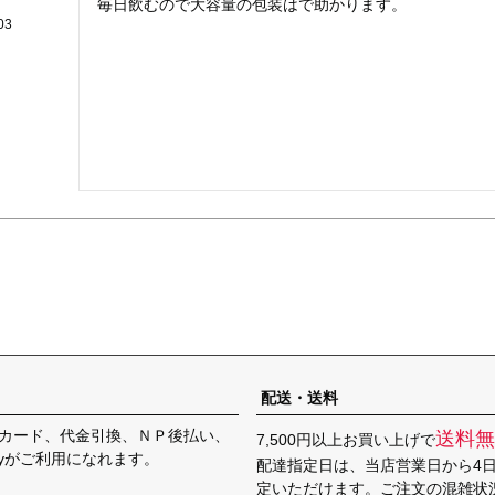
毎日飲むので大容量の包装はで助かります。
03
配送・送料
カード、代金引換、ＮＰ後払い、
送料無
7,500円以上お買い上げで
Payがご利用になれます。
配達指定日は、当店営業日から4
定いただけます。ご注文の混雑状