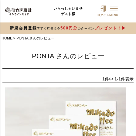
いらっしゃいませ
ゲスト様
ログイン
MENU
新規会員登録
500円分
プレゼント！
ですぐに使える
のクーポン
HOME
PONTA さんのレビュー
PONTA さんのレビュー
1
件中
1
-
1
件表示