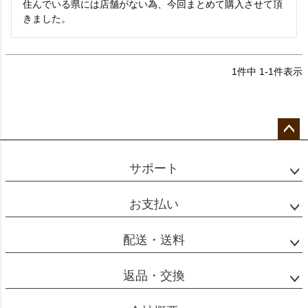
住んでいる県には店舗がない為、今回まとめて購入させて頂
きました。
1
件中
1
-
1
件表示
ペー
ジト
サポート
ップ
へ
お支払い
配送・送料
返品・交換