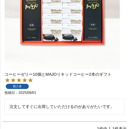
コーヒーゼリー10個とMAJOリキッドコーヒー2本のギフト
購入者
投稿日
2025/08/01
注文してすぐに出荷していただけるのがありがたいです。
1
件中
1
-
1
件表示