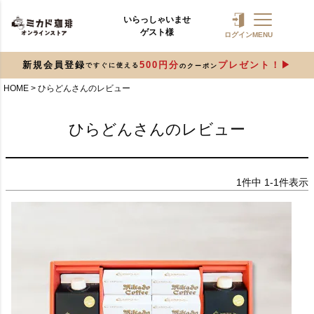
いらっしゃいませ
ゲスト様
ログイン
MENU
新規会員登録
500円分
プレゼント！
ですぐに使える
のクーポン
HOME
ひらどんさんのレビュー
ひらどんさんのレビュー
1
件中
1
-
1
件表示