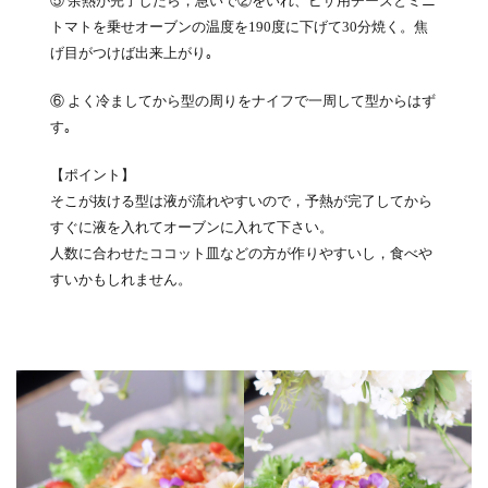
⑤ 余熱が完了したら，急いで②をいれ、ピザ用チーズとミニ
トマトを乗せオーブンの温度を190度に下げて30分焼く。焦
げ目がつけば出来上がり｡
⑥ よく冷ましてから型の周りをナイフで一周して型からはず
す｡
【ポイント】
そこが抜ける型は液が流れやすいので，予熱が完了してから
すぐに液を入れてオーブンに入れて下さい。
人数に合わせたココット皿などの方が作りやすいし，食べや
すいかもしれません。