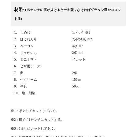
材料
(
15センチの底が抜けるケーキ型，なければグラタン皿やココッ
ト皿)
1. しめじ
1パック
※1
2. ほうれん草
2分の1束
※2
3. ベーコン
4枚
※3
4. じゃがいも
2個
※4
5. ミニトマト
半カット
6. ピザ用チーズ
7. 卵
2個
8. 生クリーム
150cc
9. 牛乳
50cc
10. 塩，胡椒
※1 : ほぐしてカットしておく。
※2 : 茹でて1センチにカットする。
※3 : 5ミリにカットしておく。