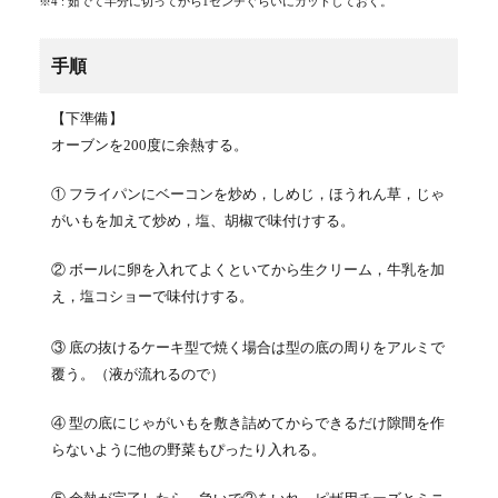
※4 : 茹でて半分に切ってから1センチぐらいにカットしておく。
手順
【下準備】
オーブンを200度に余熱する。
① フライパンにベーコンを炒め，しめじ，ほうれん草，じゃ
がいもを加えて炒め，塩、胡椒で味付けする。
② ボールに卵を入れてよくといてから生クリーム，牛乳を加
え，塩コショーで味付けする。
③ 底の抜けるケーキ型で焼く場合は型の底の周りをアルミで
覆う。（液が流れるので）
④ 型の底にじゃがいもを敷き詰めてからできるだけ隙間を作
らないように他の野菜もぴったり入れる。