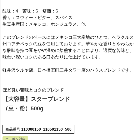
酸味：4 苦味：6 焙煎：6
香り：スウィートビター、スパイス
生豆生産国：メキシコ、ホンジュラス、他
このブレンドのベースにはメキシコ三大産地のひとつ、ベラクルス
州コアテペックの豆を使用しております。華やかな香りとやわらか
な酸味を持つ豆をやや深めに焙煎することにより、適度な苦味と、
味わい深いコクのある口あたりに仕上げています。
軽井沢ツルヤ店、日本橋室町三井タワー店のハウスブレンドです。
ほど良い苦味とコクのブレンド
【大容量】スターブレンド
（豆・粉）500g
商品番号
110300150_110501150_500
クーポン対象