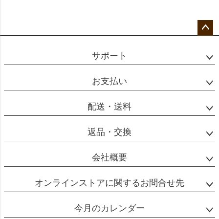
A：
レギュラーコーヒーはお湯をコーヒー（粉）に通
してゆっくりと抽出されるのに対し、エスプレッ
ソは専用の器具で粉に強い圧力をかけることで短
ペー
ジト
時間で抽出する淹れ方のコーヒーです。
サポート
ップ
短時間で抽出するためうまみ成分が濃く出るう
へ
え、焦がしカラメルのような香りと、舌にからみ
お支払い
つくような独特の風味豊かな味わいになります。
一方でレギュラーコーヒーはより軽やかでバラン
配送・送料
スの取れた味わいのコーヒーとなります。
返品・交換
また、使用するコーヒーの粉の量や挽き目、抽出
量なども違います。以下、一般的な量を記載しま
会社概要
すので参考にしてくさい。
オンラインストアに関するお問合せ先
今月のカレンダー
レギュラーコーヒー