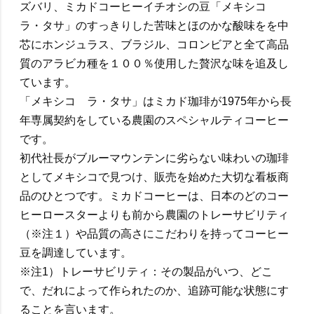
ズバリ、ミカドコーヒーイチオシの豆「メキシコ
ラ・タサ」のすっきりした苦味とほのかな酸味をを中
芯にホンジュラス、ブラジル、コロンビアと全て高品
質のアラビカ種を１００％使用した贅沢な味を追及し
ています。
「メキシコ ラ・タサ」はミカド珈琲が1975年から長
年専属契約をしている農園のスペシャルティコーヒー
です。
初代社長がブルーマウンテンに劣らない味わいの珈琲
としてメキシコで見つけ、販売を始めた大切な看板商
品のひとつです。ミカドコーヒーは、日本のどのコー
ヒーロースターよりも前から農園のトレーサビリティ
（※注１）や品質の高さにこだわりを持ってコーヒー
豆を調達しています。
※注1）トレーサビリティ：その製品がいつ、どこ
で、だれによって作られたのか、追跡可能な状態にす
ることを言います。