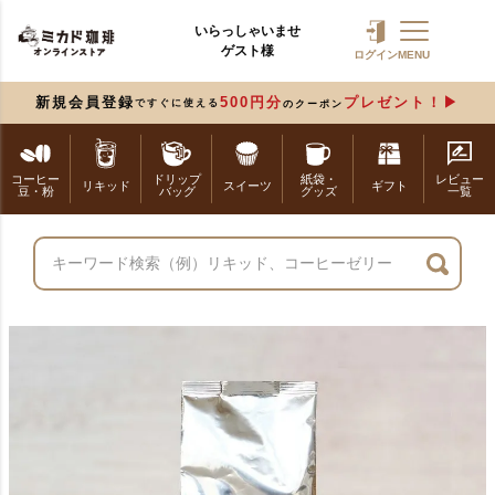
いらっしゃいませ
ゲスト様
ログイン
MENU
新規会員登録
500円分
プレゼント！
ですぐに使える
のクーポン
コーヒー
ドリップ
紙袋・
レビュー
リキッド
スイーツ
ギフト
豆・粉
バッグ
グッズ
一覧