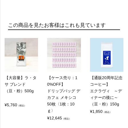
Q：
レギュラーコーヒーって何ですか？
この商品を見たお客様はこれも見ています
A：
レギュラーコーヒーとは、焙煎したコーヒー豆を
挽いて、お湯でフィルターなどを通し抽出するコ
ーヒーのことを指します。
通常、フィルターコーヒーやドリップコーヒーと
して知られています。
【大容量】ラ・タ
【ケース売り：1
【通販20周年記念
サ ブレンド
0%OFF】
コーヒー】
（豆・粉）500g
ドリップバッグ デ
エクラヴィ ～デ
Q：
カフェ メキシコ
ィナーの後に～
50枚〈1枚：10
（豆・粉）150g
レギュラーコーヒーとエスプレッソの違いは何で
¥
5,760
（税込）
ｇ〉
¥
1,850
すか？
（税込）
¥
12,645
（税込）