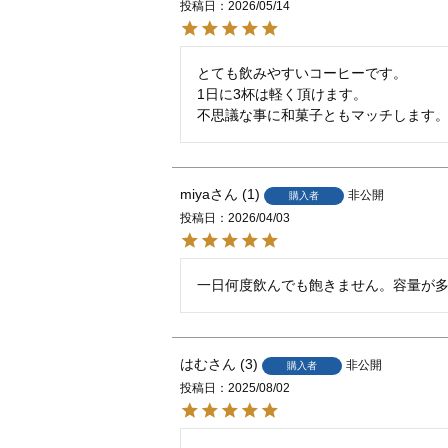
投稿日
2026/05/14
とても飲みやすいコーヒーです。

1日に3杯は軽く頂けます。

不思議な事に和菓子ともマッチします
miya
1
非公開
購入者
投稿日
2026/04/03
一日何度飲んでも飽きません。容量が
はむ
3
非公開
購入者
投稿日
2025/08/02