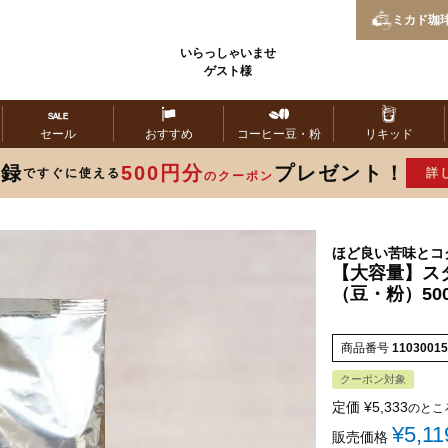
ミカド
珈
いらっしゃいませ
ゲスト様
セール
おすすめ
コーヒー
豆・粉
リキッド
登録
500円分
プレゼント！
ですぐに使える
詳
のクーポン
ほど良い苦味とコ
【大容量】ス
（豆・粉）50
商品番号
11030015
クーポン対象
定価
¥
5,333
のとこ
¥
5,11
販売価格