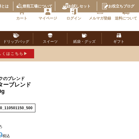
琲とは
焙煎工場
について
お試し
セット
お役立ち
ブログ
カート
マイページ
ログイン
メルマガ
登録
送料に
ついて
ドリップ
バッグ
スイーツ
紙袋・
グッズ
ギフト
しくはこちら
クのブレンド
ターブレンド
0g
0_110501150_500
ろ
9
税込