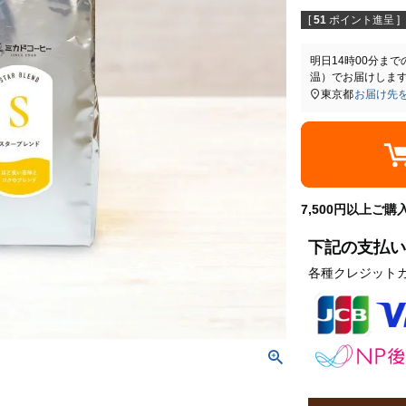
[
51
ポイント進呈 ]
明日
14時00分
まで
温）
でお届けしま
東京都
お届け先
7,500円以上ご
下記の支払い
各種クレジット