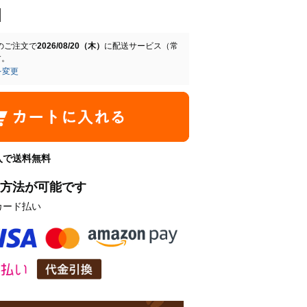
のご注文で
2026/08/20（木）
に
配送サービス（常
す。
を変更
購入で送料無料
方法が可能です
カード払い