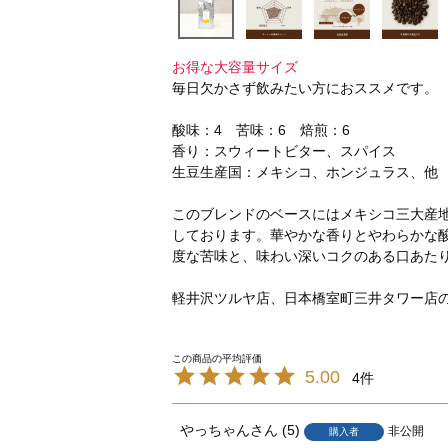
お得な大容量サイズ
毎日欠かさず飲みたい方におススメです。
酸味：4 苦味：6 焙煎：6
香り：スウィートビター、スパイス
生豆生産国：メキシコ、ホンジュラス、他
このブレンドのベースにはメキシコ三大産
しております。華やかな香りとやわらかな
度な苦味と、味わい深いコクのある口あた
軽井沢ツルヤ店、日本橋室町三井タワー店
5.00
4
やっちゃん
5
非公開
購入者