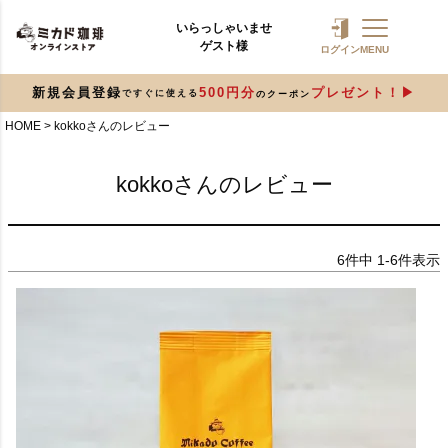
いらっしゃいませ
ゲスト様
ログイン
MENU
新規会員登録
500円分
プレゼント！
ですぐに使える
のクーポン
HOME
kokkoさんのレビュー
kokkoさんのレビュー
6
件中
1
-
6
件表示