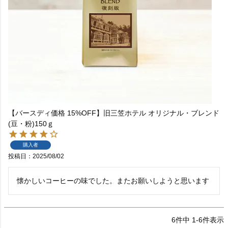
【バースディ価格 15%OFF】旧三笠ホテル オリジナル・ブレンド
(豆・粉)150ｇ
購入者
投稿日
2025/08/02
懐かしいコーヒーの味でした。またお願いしようと思います
6
件中
1
-
6
件表示