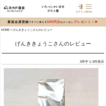
いらっしゃいませ
ゲスト様
ログイン
MENU
新規会員登録
500円分
プレゼント！
ですぐに使える
のクーポン
HOME
げんききょうこさんのレビュー
げんききょうこさんのレビュー
3
件中
1
-
3
件表示