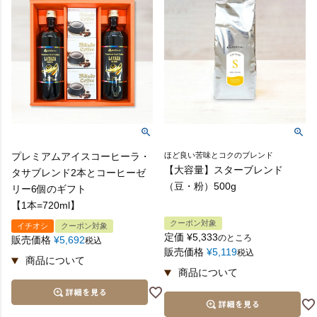
プレミアムアイスコーヒーラ・
ほど良い苦味とコクのブレンド
【大容量】スターブレンド
タサブレンド2本とコーヒーゼ
（豆・粉）500g
リー6個のギフト
【1本=720ml】
クーポン対象
イチオシ
クーポン対象
定価
¥
5,333
のところ
販売価格
¥
5,692
税込
販売価格
¥
5,119
税込