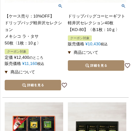
【ケース売り：10%OFF】
ドリップバッグコーヒーギフト
ドリップバッグ軽井沢セレクシ
軽井沢セレクション40枚
ョン
【KO-80】〈各1枚：10ｇ〉
メキシコ ラ・タサ
クーポン対象
50枚〈1枚：10ｇ〉
販売価格
¥
10,430
税込
クーポン対象
定価
¥
12,400
のところ
販売価格
¥
11,160
税込