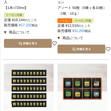
入
ョン
【1本=720ml】
アソート 50枚（5種ｘ各10枚）
〈1枚：10ｇ〉
クーポン対象
定価
¥
18,144
のところ
イチオシ
クーポン対象
販売価格
¥
17,232
税込
定価
¥
12,510
のところ
販売価格
¥
11,259
税込