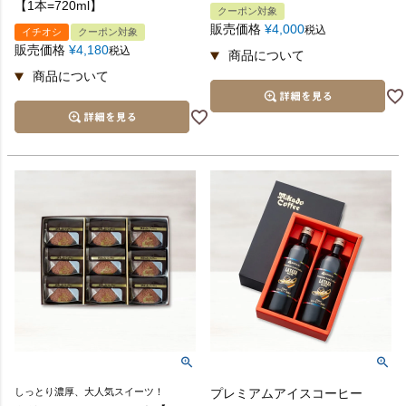
【1本=720ml】
クーポン対象
販売価格
¥
4,000
税込
イチオシ
クーポン対象
販売価格
¥
4,180
税込
しっとり濃厚、大人気スイーツ！
プレミアムアイスコーヒー