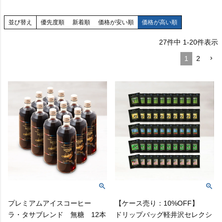
並び替え
優先度順
新着順
価格が安い順
価格が高い順
27
件中
1
-
20
件表示
1
2
プレミアムアイスコーヒー
【ケース売り：10%OFF】
ラ・タサブレンド 無糖 12本
ドリップバッグ軽井沢セレクシ