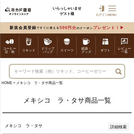
いらっしゃいませ
ゲスト様
バンドル販売
ログイン
MENU
新規会員登録
500円分
プレゼント！
ですぐに使える
のクーポン
予約商品
予約商品のみを表示
コーヒー
ドリップ
紙袋・
レビュー
リキッド
スイーツ
ギフト
豆・粉
バッグ
グッズ
一覧
並び順
新着順
登録順
価格が安い順
価格が高い順
HOME
メキシコ ラ・タサ商品一覧
優先度順
レビュー順
メキシコ ラ・タサ商品一覧
キーワードヒット順
検索
メキシコ ラ・タサ
詳細検索