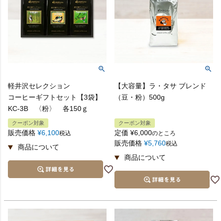
軽井沢セレクション
【大容量】ラ・タサ ブレンド
コーヒーギフトセット【3袋】
（豆・粉）500g
KC-3B 〈粉〉 各150ｇ
クーポン対象
クーポン対象
販売価格
¥
6,100
定価
¥
6,000
税込
のところ
販売価格
¥
5,760
税込