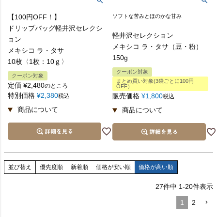
【100円OFF！】
ソフトな苦みとほのかな甘み
ドリップバッグ軽井沢セレクシ
軽井沢セレクション
ョン
メキシコ ラ・タサ（豆・粉）
メキシコ ラ・タサ
150g
10枚〈1枚：10ｇ〉
クーポン対象
クーポン対象
まとめ買い対象(3袋ごとに100円
定価
¥
2,480
のところ
OFF）
特別価格
¥
2,380
販売価格
¥
1,800
税込
税込
並び替え
優先度順
新着順
価格が安い順
価格が高い順
27
件中
1
-
20
件表示
1
2