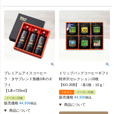
プレミアムアイスコーヒー
ドリップバッグコーヒーギフト
ラ・タサブレンド無糖3本のギ
軽井沢セレクション18枚
フト
【KO-30B】〈各1枚：10ｇ〉
【1本=720ml】
イチオシ
クーポン対象
販売価格
¥
4,930
税込
クーポン対象
販売価格
¥
4,936
税込