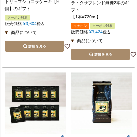
トリュフショコラケーキ【9
ラ・タサブレンド無糖2本のギ
個】のギフト
フト
【1本=720ml】
クーポン対象
販売価格
¥
3,604
税込
イチオシ
クーポン対象
販売価格
¥
3,424
税込