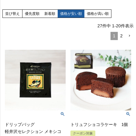
並び替え
優先度順
新着順
価格が安い順
価格が高い順
27
件中
1
-
20
件表示
1
2
ドリップバッグ
トリュフショコラケーキ 1個
軽井沢セレクション メキシコ
クーポン対象