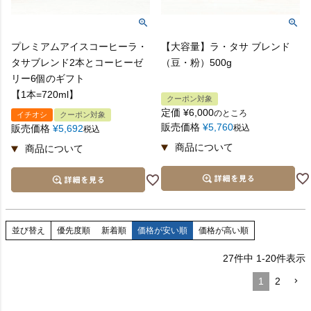
プレミアムアイスコーヒーラ・
【大容量】ラ・タサ ブレンド
タサブレンド2本とコーヒーゼ
（豆・粉）500g
リー6個のギフト
【1本=720ml】
クーポン対象
定価
¥
6,000
のところ
イチオシ
クーポン対象
販売価格
¥
5,760
販売価格
¥
5,692
税込
税込
並び替え
優先度順
新着順
価格が安い順
価格が高い順
27
件中
1
-
20
件表示
1
2