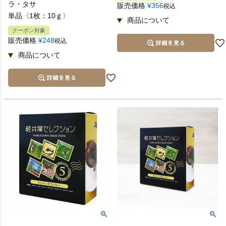
ラ・タサ
販売価格
¥
356
税込
単品〈1枚：10ｇ〉
クーポン対象
販売価格
¥
248
税込