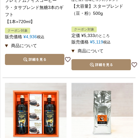
プレミアムアイスコーヒー
【大容量】スターブレンド
ラ・タサブレンド無糖3本のギ
（豆・粉）500g
フト
【1本=720ml】
クーポン対象
クーポン対象
定価
¥
5,333
のところ
販売価格
¥
4,936
税込
販売価格
¥
5,119
税込