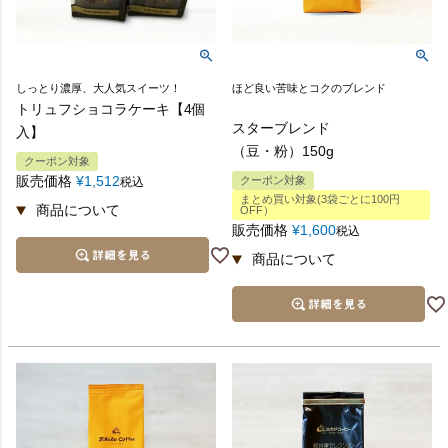
しっとり濃厚、大人気スイーツ！
ほど良い苦味とコクのブレンド
トリュフショコラケーキ【4個
スターブレンド
入】
（豆・粉）150g
クーポン対象
販売価格
¥
1,512
クーポン対象
税込
まとめ買い対象(3袋ごとに100円
OFF）
販売価格
¥
1,600
税込