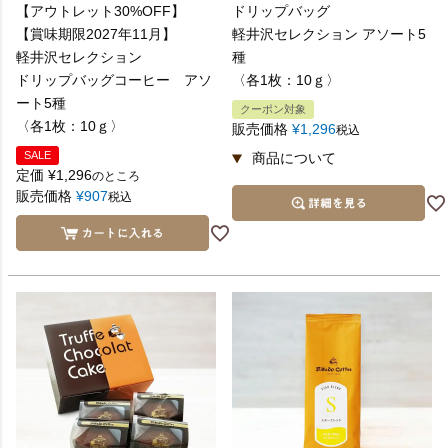
【アウトレット30%OFF】
ドリップバッグ
【賞味期限2027年11月】
軽井沢セレクション アソート5
軽井沢セレクション
種
ドリップバッグコーヒー アソ
〈各1枚：10ｇ〉
ート5種
クーポン対象
〈各1枚：10ｇ〉
販売価格
¥
1,296
税込
SALE
定価
¥
1,296
のところ
販売価格
¥
907
税込