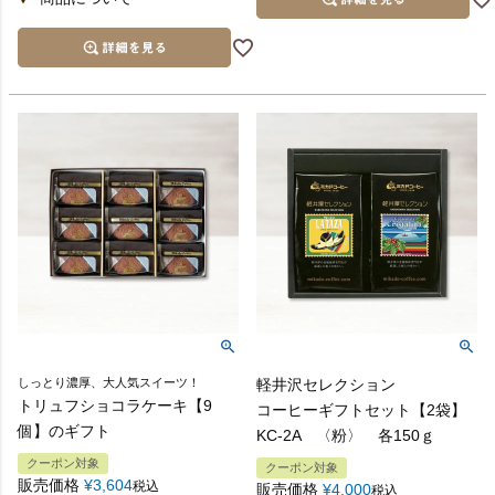
しっとり濃厚、大人気スイーツ！
軽井沢セレクション
トリュフショコラケーキ【9
コーヒーギフトセット【2袋】
個】のギフト
KC-2A 〈粉〉 各150ｇ
クーポン対象
クーポン対象
販売価格
¥
3,604
税込
販売価格
¥
4,000
税込