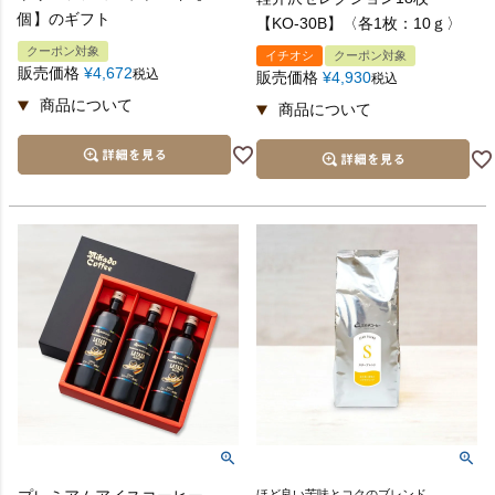
個】のギフト
【KO-30B】〈各1枚：10ｇ〉
クーポン対象
イチオシ
クーポン対象
販売価格
¥
4,672
税込
販売価格
¥
4,930
税込
ほど良い苦味とコクのブレンド