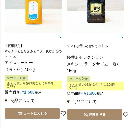
【夏季限定】
ソフトな苦みとほのかな甘み
すっきりとした苦みとコク、爽やかなの
どごしの
軽井沢セレクション
アイスコーヒー
メキシコ ラ・タサ（豆・粉）
（豆・粉）150ｇ
150g
クーポン対象
クーポン対象
まとめ買い対象(3袋ごとに100円
まとめ買い対象(3袋ごとに100円
OFF）
OFF）
販売価格
¥
1,600
税込
販売価格
¥
1,800
税込