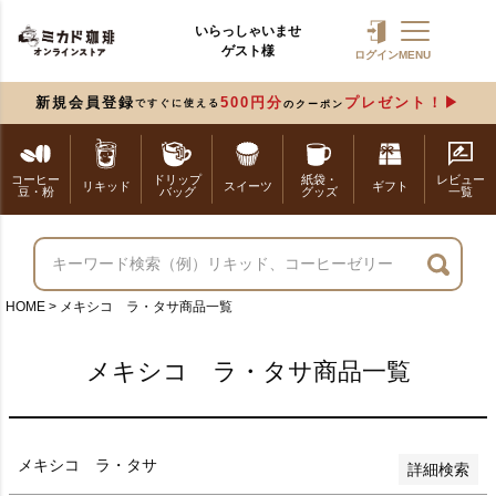
いらっしゃいませ
ゲスト様
バンドル販売
ログイン
MENU
新規会員登録
500円分
プレゼント！
ですぐに使える
のクーポン
予約商品
予約商品のみを表示
コーヒー
ドリップ
紙袋・
レビュー
リキッド
スイーツ
ギフト
豆・粉
バッグ
グッズ
一覧
並び順
新着順
登録順
価格が安い順
価格が高い順
HOME
メキシコ ラ・タサ商品一覧
優先度順
レビュー順
メキシコ ラ・タサ商品一覧
キーワードヒット順
検索
メキシコ ラ・タサ
詳細検索