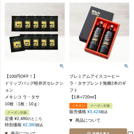
【100円OFF！】
プレミアムアイスコーヒー
ドリップバッグ軽井沢セレクシ
ラ・タサブレンド無糖2本のギ
ョン
フト
メキシコ ラ・タサ
【1本=720ml】
10枚〈1枚：10ｇ〉
イチオシ
クーポン対象
販売価格
¥
3,424
税込
クーポン対象
定価
¥
2,480
のところ
特別価格
¥
2,380
税込