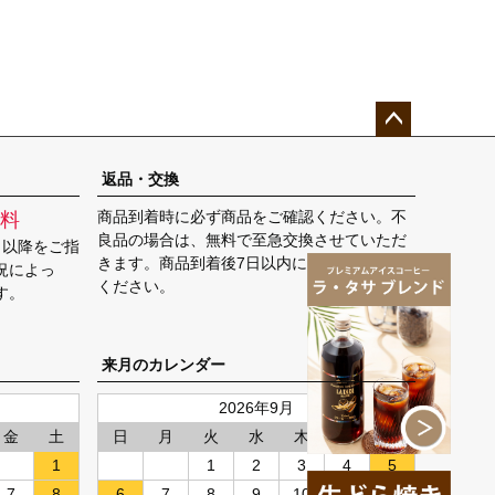
ペー
ジト
返品・交換
ップ
商品到着時に必ず商品をご確認ください。不
料
へ
良品の場合は、無料で至急交換させていただ
日以降をご指
きます。商品到着後7日以内に弊社までご返送
況によっ
ください。
す。
来月のカレンダー
2026年9月
金
土
日
月
火
水
木
金
土
1
1
2
3
4
5
7
8
6
7
8
9
10
11
12