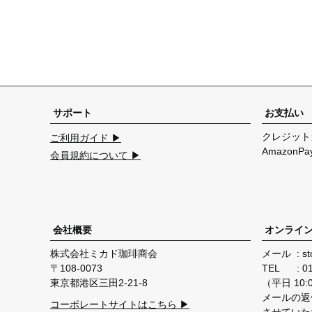
サポート
お支払い
クレジット
ご利用ガイド ▶
Amazon
会員規約について ▶
会社概要
オンライ
株式会社ミカド珈琲商会
メール
st
108-0073
TEL
0
東京都港区三田2-21-8
（平日 10:00
メールの返
コーポレートサイトはこちら ▶
させていた