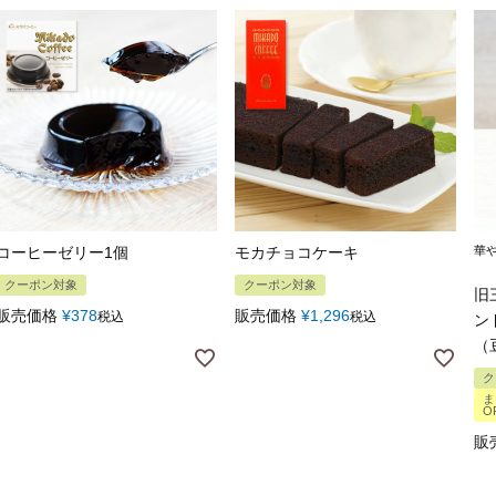
コーヒーゼリー1個
モカチョコケーキ
華
クーポン対象
クーポン対象
旧
販売価格
¥
378
販売価格
¥
1,296
税込
税込
ン
（
ク
ま
O
販