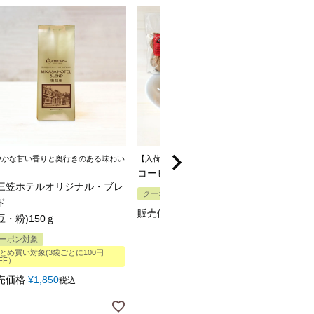
やかな甘い香りと奥行きのある味わい
【入荷しました！】
コーヒーラスク１袋
三笠ホテルオリジナル・ブレ
クーポン対象
ド
販売価格
¥
780
税込
豆・粉)150ｇ
ーポン対象
とめ買い対象(3袋ごとに100円
FF）
売価格
¥
1,850
税込