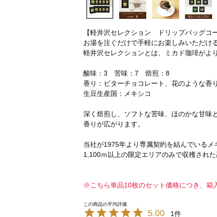
【軽井沢セレクション ドリップバッグコ
お湯を注ぐだけで手軽にお楽しみいただけ
軽井沢セレクションとは、ミカド珈琲がよ
酸味：3 苦味：7 焙煎：8
香り：ビターチョコレート、花のような香
生豆生産国：メキシコ
深く焙煎し、ソフトな苦味、ほのかな甘味
香りが広がります。
当社が1975年より専属契約を結んでいる
1,100ｍ以上の限定エリアのみで収穫さ
※こちら単品10枚のセット価格につき、箱
5.00
1