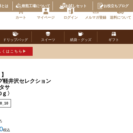
琲とは
焙煎工場
について
お試し
セット
お役立ち
ブログ
カート
マイページ
ログイン
メルマガ
登録
送料に
ついて
ドリップ
バッグ
スイーツ
紙袋・
グッズ
ギフト
しくはこちら
！】
グ軽井沢セレクション
タサ
0ｇ〉
0_10
ろ
0
税込