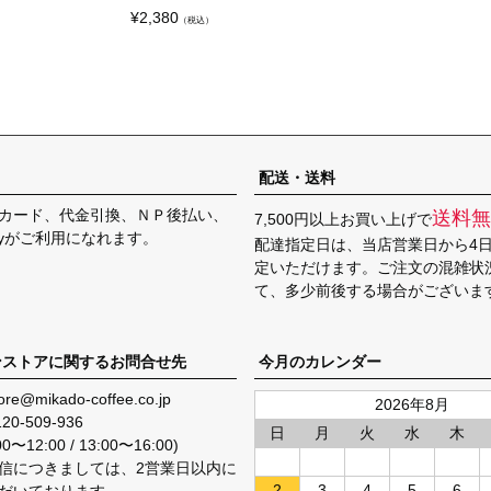
¥
2,380
（税込）
配送・送料
カード、代金引換、ＮＰ後払い、
送料無
7,500円以上お買い上げで
Payがご利用になれます。
配達指定日は、当店営業日から4
定いただけます。ご注文の混雑状
て、多少前後する場合がございま
ンストアに関するお問合せ先
今月のカレンダー
ore@mikado-coffee.co.jp
2026年8月
120-509-936
日
月
火
水
木
〜12:00 / 13:00〜16:00)
信につきましては、2営業日以内に
2
3
4
5
6
だいております。