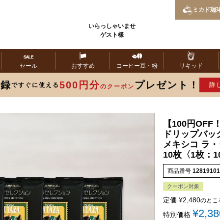
ミカド
珈
いらっしゃいませ
ゲスト様
セール
おすすめ
コーヒー
豆・粉
リキッド
登録
500円分
プレゼント！
ですぐに使える
詳
のクーポン
【100円OFF
ドリップバッ
メキシコ ラ・
10枚〈1枚：1
商品番号
12819101
クーポン対象
定価
¥
2,480
のとこ
¥
2,38
特別価格