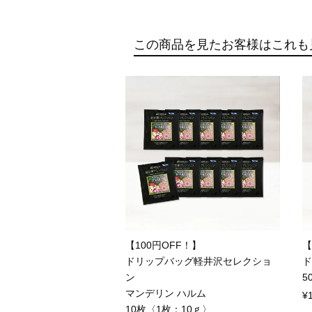
この商品を見たお客様はこれも
【100円OFF！】
【
ドリップバッグ軽井沢セレクショ
ド
ン
5
マンデリン ハルム
¥
10枚〈1枚：10ｇ〉