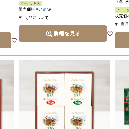
〈各1
クーポン対象
販売価格
¥
648
税込
クーポ
販売価