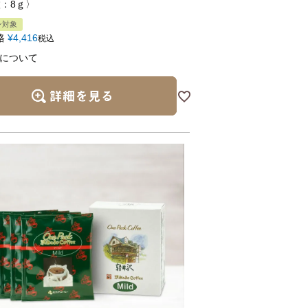
枚：8ｇ〉
ン対象
格
¥
4,416
税込