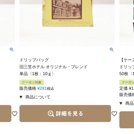
ドリップバッグ
【ケース
旧三笠ホテル オリジナル・ブレンド
ドリッ
単品〈1枚：10ｇ〉
50枚〈
クーポン対象
クーポ
販売価格
¥
281
定価
¥
1
税込
販売価