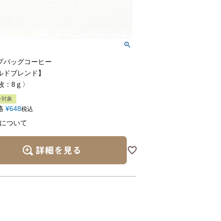
プバッグコーヒー
ルドブレンド】
枚：8ｇ〉
ン対象
格
¥
648
税込