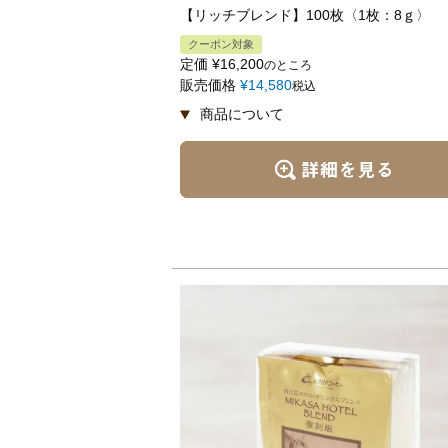
【リッチブレンド】100枚〈1枚：8ｇ〉
クーポン対象
定価
¥
16,200
のところ
販売価格
¥
14,580
税込