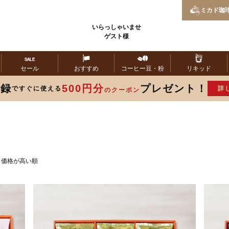
ミカド
珈
いらっしゃいませ
ゲスト様
セール
おすすめ
コーヒー
豆・粉
リキッド
登録
500円分
プレゼント！
ですぐに使える
詳
のクーポン
価格が高い順