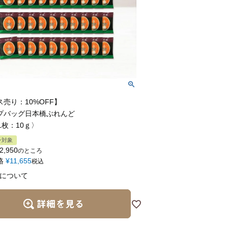
売り：10%OFF】
プバッグ日本橋ぶれんど
1枚：10ｇ〉
ン対象
2,950
のところ
格
¥
11,655
税込