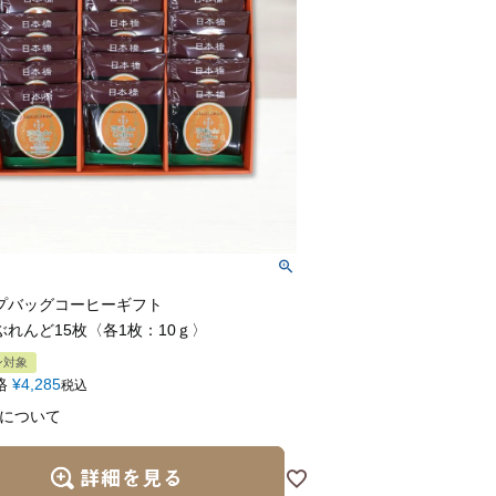
プバッグコーヒーギフト
ぶれんど15枚〈各1枚：10ｇ〉
ン対象
格
¥
4,285
税込