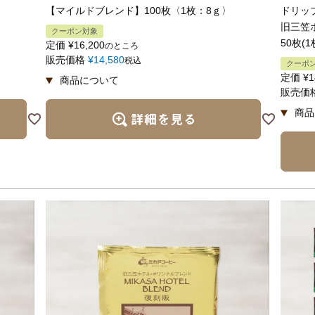
【マイルドブレンド】100枚〈1枚：8ｇ〉
ドリッ
旧三笠
クーポン対象
50枚(1
定価
¥
16,200
のところ
販売価格
¥
14,580
税込
クーポ
定価
¥
1
販売価