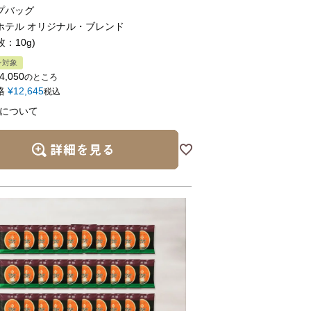
プバッグ
ホテル オリジナル・ブレンド
枚：10g)
ン対象
4,050
のところ
格
¥
12,645
税込