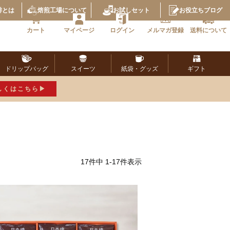
琲とは
焙煎工場
について
お試し
セット
お役立ち
ブログ
カート
マイページ
ログイン
メルマガ
登録
送料に
ついて
ドリップ
バッグ
スイーツ
紙袋・
グッズ
ギフト
しくはこちら
17
件中
1
-
17
件表示