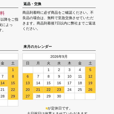
ジト
返品・交換
ップ
商品到着時に必ず商品をご確認ください。不
料
へ
良品の場合は、無料で至急交換させていただ
日以降をご指
きます。商品到着後7日以内に弊社までご返送
況によっ
ください。
す。
来月のカレンダー
2026年9月
金
土
日
月
火
水
木
金
土
1
1
2
3
4
5
7
8
6
7
8
9
10
11
12
14
15
13
14
15
16
17
18
19
21
22
20
21
22
23
24
25
26
28
29
27
28
29
30
■
が定休日です。
土日祝日は休業とさせていただきます。