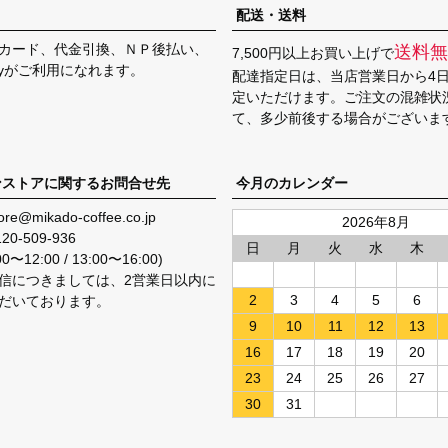
配送・送料
カード、代金引換、ＮＰ後払い、
送料無
7,500円以上お買い上げで
Payがご利用になれます。
配達指定日は、当店営業日から4
定いただけます。ご注文の混雑状
て、多少前後する場合がございま
ンストアに関するお問合せ先
今月のカレンダー
ore@mikado-coffee.co.jp
2026年8月
120-509-936
日
月
火
水
木
〜12:00 / 13:00〜16:00)
信につきましては、2営業日以内に
2
3
4
5
6
だいております。
9
10
11
12
13
16
17
18
19
20
23
24
25
26
27
30
31