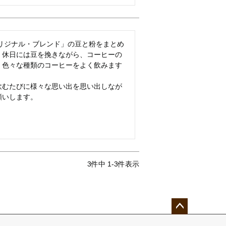
オリジナル・ブレンド」の豆と粉をまとめ
、休日には豆を挽きながら、コーヒーの
、色々な種類のコーヒーをよく飲みます
飲むたびに様々な思い出を思い出しなが
願いします。
3
件中
1
-
3
件表示
ペー