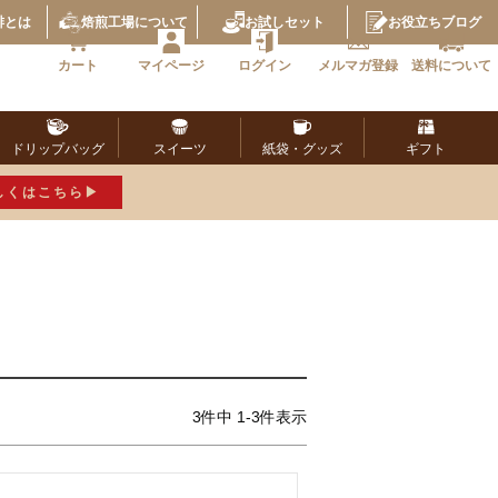
琲とは
焙煎工場
について
お試し
セット
お役立ち
ブログ
カート
マイページ
ログイン
メルマガ
登録
送料に
ついて
ドリップ
バッグ
スイーツ
紙袋・
グッズ
ギフト
しくはこちら
3
件中
1
-
3
件表示