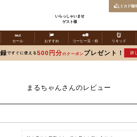
ミカド
珈
いらっしゃいませ
ゲスト様
セール
おすすめ
コーヒー
豆・粉
リキッド
登録
500円分
プレゼント！
ですぐに使える
詳
のクーポン
まるちゃんさんのレビュー