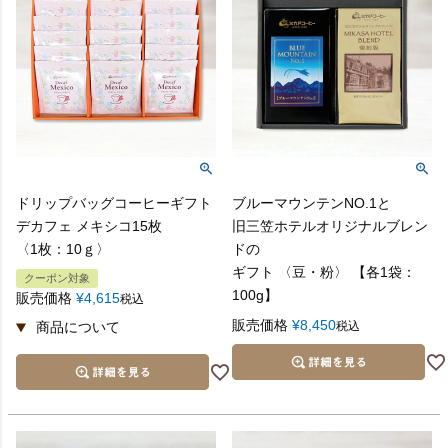
ドリップバッグコーヒーギフト
ブルーマウンテンNO.1と
デカフェ メキシコ15枚
旧三笠ホテルオリジナルブレン
〈1枚：10ｇ〉
ドの
ギフト 〈豆・粉〉 【各1袋：
クーポン対象
100g】
販売価格
¥
4,615
税込
販売価格
¥
8,450
税込