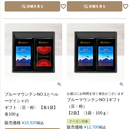
ブルーマウンテンNO.1とペル
お届けにお時間を頂く場合がございます
ブルーマウンテンNO.1ギフト
ーゲイシャの
（豆・粉）
ギフト 〈豆・粉〉 【各1袋】
【2袋】〈1袋：100ｇ〉
各100ｇ
クーポン対象
販売価格
¥
10,920
税込
販売価格
¥
12,700
税込