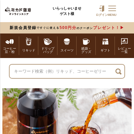
いらっしゃいませ
ゲスト様
ログイン
MENU
新規会員登録
500円分
プレゼント！
ですぐに使える
のクーポン
コーヒー
ドリップ
紙袋・
レビュー
リキッド
スイーツ
ギフト
豆・粉
バッグ
グッズ
一覧