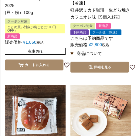
【冷凍】
2025
軽井沢ミカド珈琲 生どら焼き
(豆・粉）100g
カフェオレ味【5個入1箱】
クーポン対象
クーポン対象
新商品
まとめ買い対象(3袋ごとに100円
OFF）
予約商品
クール便（冷凍）
新商品
こちらは予約商品です
販売価格
¥
1,850
税込
販売価格
¥
2,800
税込
在庫切れ