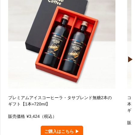
プレミアムアイスコーヒーラ・タサブレンド無糖2本の
コ
ギフト【1本=720ml】
本
ギ
販売価格
¥3,424
（税込）
販
ご購入はこちら ▶