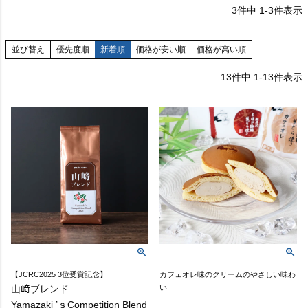
3
件中
1
-
3
件表示
並び替え
優先度順
新着順
価格が安い順
価格が高い順
13
件中
1
-
13
件表示
【JCRC2025 3位受賞記念】
カフェオレ味のクリームのやさしい味わ
山﨑ブレンド
い
Yamazaki ’ｓCompetition Blend