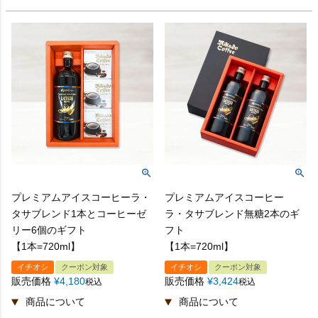
プレミアムアイスコーヒーラ・
プレミアムアイスコーヒー
タサブレンド1本とコーヒーゼ
ラ・タサブレンド無糖2本のギ
リー6個のギフト
フト
【1本=720ml】
【1本=720ml】
イチオシ
クーポン対象
イチオシ
クーポン対象
販売価格
¥
4,180
販売価格
¥
3,424
税込
税込