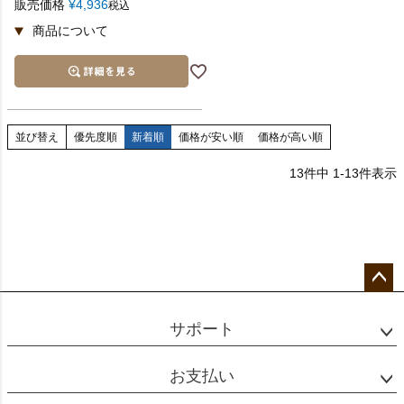
販売価格
¥
4,936
税込
並び替え
優先度順
新着順
価格が安い順
価格が高い順
13
件中
1
-
13
件表示
ペー
ジト
サポート
ップ
へ
お支払い