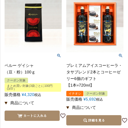
ペルー ゲイシャ
プレミアムアイスコーヒーラ・
（豆・粉）100ｇ
タサブレンド2本とコーヒーゼ
リー6個のギフト
クーポン対象
【1本=720ml】
まとめ買い対象(3袋ごとに100円
OFF）
イチオシ
クーポン対象
販売価格
¥
4,320
税込
販売価格
¥
5,692
税込