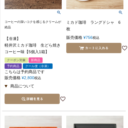
コーヒーの深いコクを感じるクリームが
ミカド珈琲 ラングドシャ 6
絶品
枚
販売価格
¥
756
税込
【冷凍】
軽井沢ミカド珈琲 生どら焼き
コーヒー味【5個入1箱】
クーポン対象
新商品
予約商品
クール便（冷凍）
こちらは予約商品です
販売価格
¥
2,800
税込