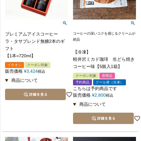
プレミアムアイスコーヒー
コーヒーの深いコクを感じるクリームが
絶品
ラ・タサブレンド無糖2本のギ
フト
【冷凍】
【1本=720ml】
軽井沢ミカド珈琲 生どら焼き
イチオシ
クーポン対象
コーヒー味【5個入1箱】
販売価格
¥
3,424
税込
クーポン対象
新商品
予約商品
クール便（冷凍）
こちらは予約商品です
販売価格
¥
2,800
税込