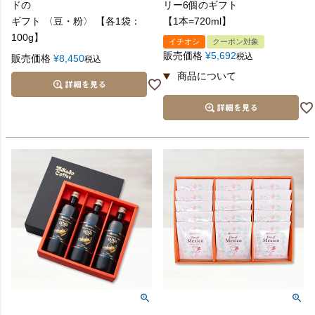
ドの
リー6個のギフト
ギフト 〈豆・粉〉 【各1袋：
【1本=720ml】
100g】
イチオシ
クーポン対象
販売価格
¥
5,692
税込
販売価格
¥
8,450
税込