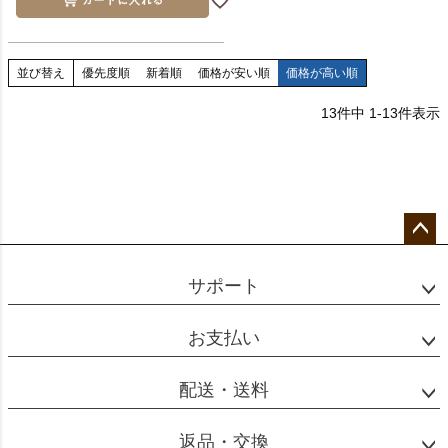
並び替え
優先度順
新着順
価格が安い順
価格が高い順
13
件中
1
-
13
件表示
ペー
ジト
サポート
ップ
へ
お支払い
配送・送料
返品・交換