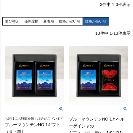
3
件中
1
-
3
件表示
並び替え
優先度順
新着順
価格が安い順
価格が高い順
13
件中
1
-
13
件表示
お届けにお時間を頂く場合がございます
ブルーマウンテンNO.1とペル
ブルーマウンテンNO.1ギフト
ーゲイシャの
（豆・粉）
ギフト 〈豆・粉〉 【各1袋】