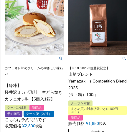
カフェオレ味のクリームのやさしい味わ
【JCRC2025 3位受賞記念】
い
山﨑ブレンド
Yamazaki ’ｓCompetition Blend
【冷凍】
2025
軽井沢ミカド珈琲 生どら焼き
(豆・粉）100g
カフェオレ味【5個入1箱】
クーポン対象
クーポン対象
新商品
まとめ買い対象(3袋ごとに100円
OFF）
予約商品
クール便（冷凍）
新商品
こちらは予約商品です
販売価格
¥
1,850
税込
販売価格
¥
2,800
税込