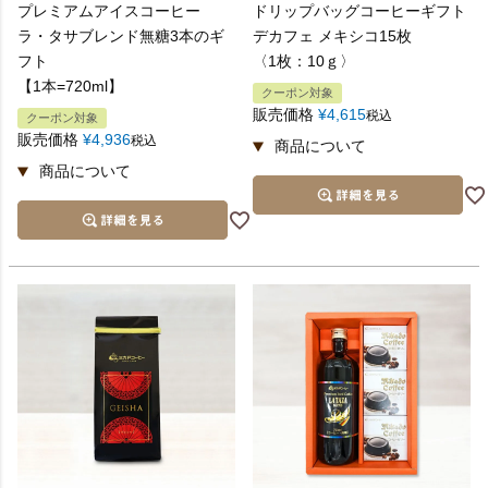
プレミアムアイスコーヒー
ドリップバッグコーヒーギフト
ラ・タサブレンド無糖3本のギ
デカフェ メキシコ15枚
フト
〈1枚：10ｇ〉
【1本=720ml】
クーポン対象
販売価格
¥
4,615
税込
クーポン対象
販売価格
¥
4,936
税込