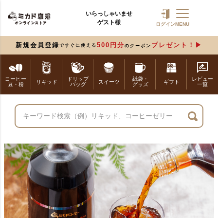
いらっしゃいませ
ゲスト様
ログイン
MENU
新規会員登録
500円分
プレゼント！
ですぐに使える
のクーポン
コーヒー
ドリップ
紙袋・
レビュー
リキッド
スイーツ
ギフト
豆・粉
バッグ
グッズ
一覧