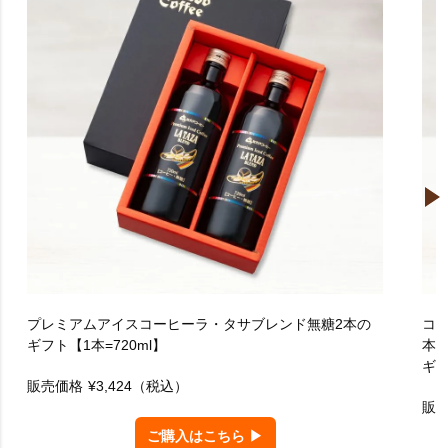
プレミアムアイスコーヒーラ・タサブレンド無糖2本の
コ
ギフト【1本=720ml】
本
ギ
販売価格
¥3,424
（税込）
販
ご購入はこちら ▶