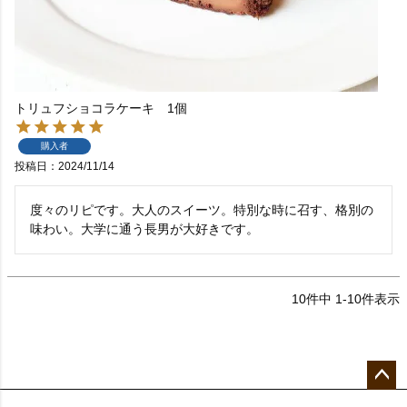
トリュフショコラケーキ 1個
購入者
投稿日
2024/11/14
度々のリピです。大人のスイーツ。特別な時に召す、格別の
味わい。大学に通う長男が大好きです。
10
件中
1
-
10
件表示
ペー