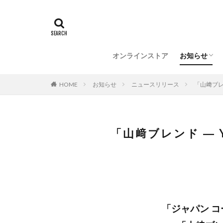
催事情報
メディア情
オンラインストア
お知らせ
催事情報
メディア情
HOME
お知らせ
ニュースリリース
「山﨑ブレンド
「山﨑ブレンド ― Yam
「ジャパン コ