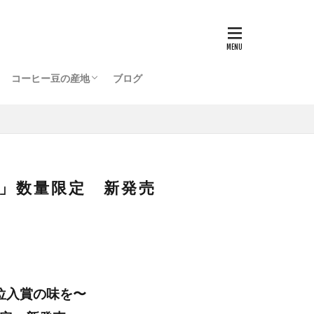
ッピングプラザ店
店
ブラジル BRAZIL
コロンビア COLOMBIA
メキシコ MEXICO
インドネシア INDONESIA
グアテマラ GUATEMALA
エチオピア ETHIOPIA
タンザニア TANZANIA
ハワイ HAWAII
ケニア KENYA
ジャマイカ JAMAICA
パナマ PANAMA
コスタリカ COSTARICA
コーヒー豆の産地
ブログ
ッピングプラザ店
店
ブラジル BRAZIL
コロンビア COLOMBIA
メキシコ MEXICO
インドネシア INDONESIA
グアテマラ GUATEMALA
エチオピア ETHIOPIA
タンザニア TANZANIA
ハワイ HAWAII
ケニア KENYA
ジャマイカ JAMAICA
パナマ PANAMA
コスタリカ COSTARICA
2025」数量限定 新発売
3位入賞の味を〜