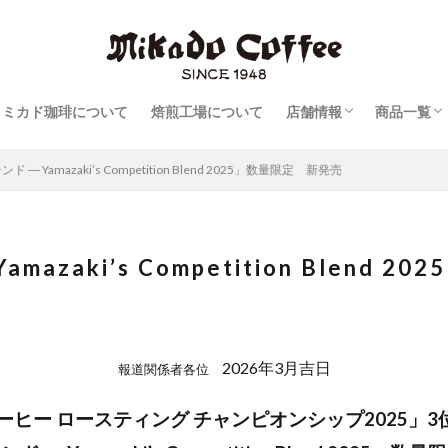
報
軽井沢旧道店
軽井沢・プリンスショ
軽井沢ツルヤ店
日本橋本店
日本橋室町三井タワー
コーヒー
リキッド
スイーツ
ミカド珈琲について
焙煎工場について
店舗情報
商品一覧
報
軽井沢旧道店
軽井沢・プリンスショ
軽井沢ツルヤ店
日本橋本店
日本橋室町三井タワー
コーヒー
リキッド
スイーツ
 ― Yamazaki’s Competition Blend 2025」数量限定 新発売
azaki’s Competition Blend 
2026年3月吉日
報道関係者各位
ーヒー ロースティング チャンピオンシップ2025」