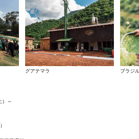
グアテマラ
ブラジ
（土）～
格）