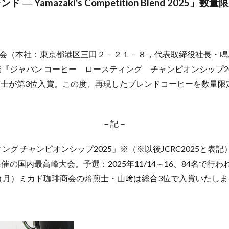
 ― Yamazaki’s Competition Blend 2025」
会（本社：東京都港区三田２－２１－８，代表取締役社長・鳴
『ジャパン コーヒー ロースティング チャンピオンシップ202
煎士が第3位入賞。この度、再現したブレンドコーヒーを数量限
－記－
ング チャンピオンシップ2025」※（※以後JCRC2025と
催の国内最高峰大会。予選：2025年11/14～16、84名で行
〜19（月）ミカド珈琲商会の焙煎士・山﨑は総合3位で入賞いたし