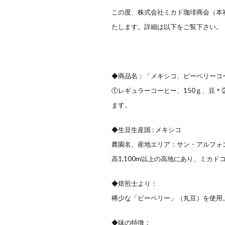
この度、株式会社ミカド珈琲商会（本
たします。詳細は以下をご覧下さい。
◆商品名：「メキシコ、ピーベリーコ
①レギュラーコーヒー、150ｇ、豆＊
ます。
◆生豆生産国 : メキシコ
農園名、産地エリア：サン・アルフォ
高1,100m以上の高地にあり、ミカド
◆焙煎士より：
稀少な「ピーベリー」（丸豆）を使用
◆味の特徴：