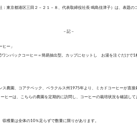
社：東京都港区三田２－２１－８、代表取締役社長 鳴島佳津子）は、
表題の
－記－
ーヒー」
②ワンパックコーヒー＝簡易抽出型。カップにセットし お湯を
注ぐだけで1
ンス農園、コアテペック、ベラクルス州
1975年より、ミカドコーヒーが直
コーヒーは、
こちらの農園を定期的に訪問し、コーヒーの栽培状況を確認して
。収穫量は全体の10％足らず
で数量に限りがあります。