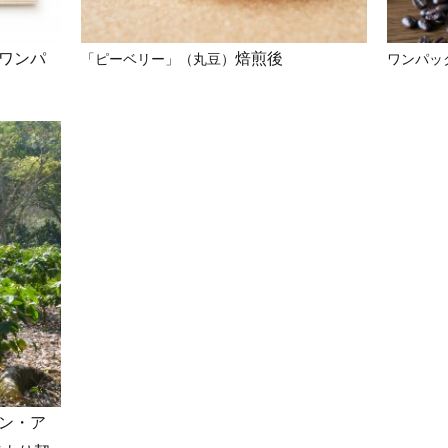
ワンパ
焙煎後
「ピーベリー」（丸豆）
ワンパッ
ン・ア