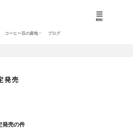
ッピングプラザ店
店
ブラジル BRAZIL
コロンビア COLOMBIA
メキシコ MEXICO
インドネシア INDONESIA
グアテマラ GUATEMALA
エチオピア ETHIOPIA
タンザニア TANZANIA
ハワイ HAWAII
ケニア KENYA
ジャマイカ JAMAICA
パナマ PANAMA
コスタリカ COSTARICA
コーヒー豆の産地
ブログ
ッピングプラザ店
店
ブラジル BRAZIL
コロンビア COLOMBIA
メキシコ MEXICO
インドネシア INDONESIA
グアテマラ GUATEMALA
エチオピア ETHIOPIA
タンザニア TANZANIA
ハワイ HAWAII
ケニア KENYA
ジャマイカ JAMAICA
パナマ PANAMA
コスタリカ COSTARICA
定発売
定発売の件