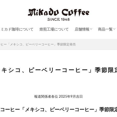
報
軽井沢旧道店
軽井沢・プリンスショ
軽井沢ツルヤ店
日本橋本店
日本橋室町三井タワー
コーヒー
リキッド
スイーツ
ミカド珈琲について
焙煎工場について
店舗情報
商品一覧
報
軽井沢旧道店
軽井沢・プリンスショ
軽井沢ツルヤ店
日本橋本店
日本橋室町三井タワー
コーヒー
リキッド
スイーツ
ーヒー「メキシコ、ピーベリーコーヒー」季節限定発売
メキシコ、ピーベリーコーヒー」季節限
報道関係者各位 2025年9月吉日
コーヒー「メキシコ、ピーベリーコーヒー」
季節限