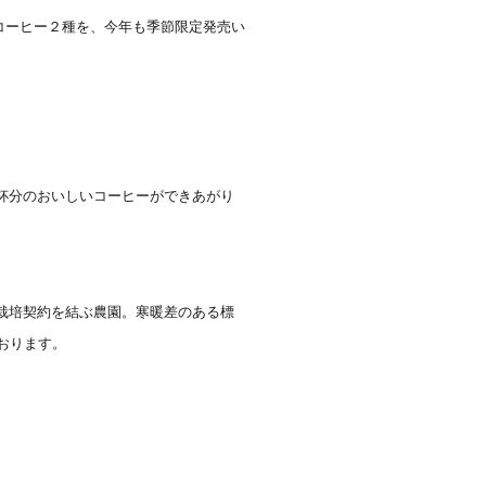
コーヒー２種を、今年も季節限定発売い
杯分のおいしいコーヒーができあがり
接栽培契約を結ぶ農園。
寒暖差のある標
おります。