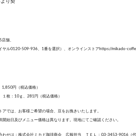
年より契
5店舗、
0120-509-936、1番
を選択）、オンラインストアhttps://mikado-coffee.c
1,850円（税込価格）
１枚：10ｇ、281円（税込価格）
トアでは、お客様ご希望の場合、
豆をお挽きいたします。
供開始日及びメニュー価格
は異なります。現地にてご確認ください。
せは：株式会社ミカド珈琲商会 広報担当 ＴＥＬ：03-3453-9016（代