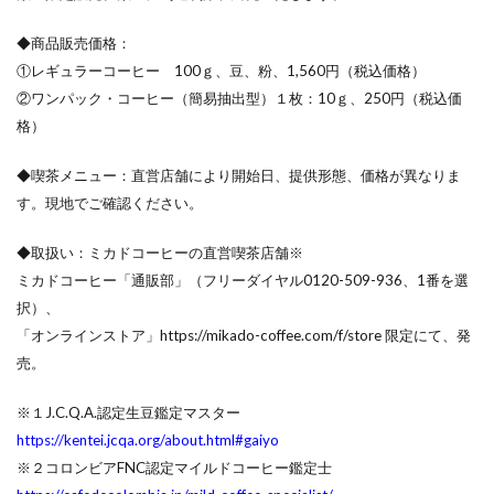
◆商品販売価格：
①レギュラーコーヒー 100ｇ、豆、粉、1,560円（税込価格）
②ワンパック・コーヒー（簡易抽出型）１枚：10ｇ、250円（税込価
格）
◆喫茶メニュー：直営店舗により開始日、提供形態、価格が異なりま
す。現地でご確認ください。
◆取扱い：ミカドコーヒーの直営喫茶店舗※
ミカドコーヒー「通販部」（フリーダイヤル0120-509-936、1番を選
択）、
「オンラインストア」https://mikado-coffee.com/f/store 限定にて、発
売。
※１J.C.Q.A.認定生豆鑑定マスター
https://kentei.jcqa.org/about.html#gaiyo
※２コロンビアFNC認定マイルドコーヒー鑑定士