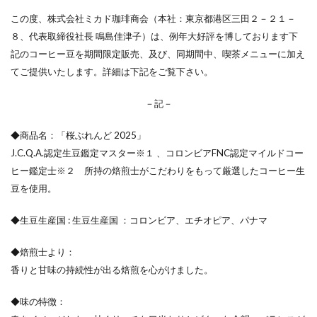
この度、株式会社ミカド珈琲商会（本社：東京都港区三田２－２１－
８、代表取締役社長 鳴島佳津子）は、例年大好評を博しております下
記のコーヒー豆を期間限定販売、及び、同期間中、喫茶メニューに加え
てご提供いたします。詳細は下記をご覧下さい。
－記－
◆商品名：「桜ぶれんど 2025」
J.C.Q.A.認定生豆鑑定マスター※１ 、コロンビアFNC認定マイルドコー
ヒー鑑定士※２ 所持の焙煎士がこだわりをもって厳選したコーヒー生
豆を使用。
◆生豆生産国 : 生豆生産国 ：コロンビア、エチオピア、パナマ
◆焙煎士より：
香りと甘味の持続性が出る焙煎を心がけました。
◆味の特徴：