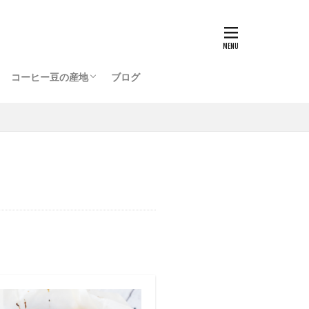
ッピングプラザ店
店
ブラジル BRAZIL
コロンビア COLOMBIA
メキシコ MEXICO
インドネシア INDONESIA
グアテマラ GUATEMALA
エチオピア ETHIOPIA
タンザニア TANZANIA
ハワイ HAWAII
ケニア KENYA
ジャマイカ JAMAICA
パナマ PANAMA
コスタリカ COSTARICA
コーヒー豆の産地
ブログ
ッピングプラザ店
店
ブラジル BRAZIL
コロンビア COLOMBIA
メキシコ MEXICO
インドネシア INDONESIA
グアテマラ GUATEMALA
エチオピア ETHIOPIA
タンザニア TANZANIA
ハワイ HAWAII
ケニア KENYA
ジャマイカ JAMAICA
パナマ PANAMA
コスタリカ COSTARICA