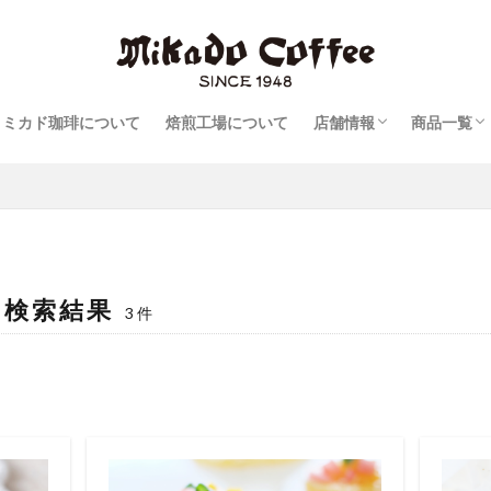
報
軽井沢旧道店
軽井沢・プリンスショ
軽井沢ツルヤ店
日本橋本店
日本橋室町三井タワー
コーヒー
リキッド
スイーツ
ミカド珈琲について
焙煎工場について
店舗情報
商品一覧
報
軽井沢旧道店
軽井沢・プリンスショ
軽井沢ツルヤ店
日本橋本店
日本橋室町三井タワー
コーヒー
リキッド
スイーツ
の検索結果
3件