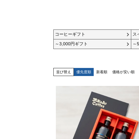
全包装
Q：
暑中御見舞
ギフトの包装や熨斗の費用はかかり
【対応商品】
・簡易包装対応ギフト以外のギフ
※但し、商品の形状により包装不
A：
A.手提げ袋 小
コーヒーギフト
ス
※冷凍商品は包装不可になります
いいえ、全て無料です。
～3,000円ギフト
～5
横幅200mm×高さ270mm×マチ
120mm
【サイズに合うギフト例】
Q：
・トリュフショコラケーキ 4個入
並び替え
優先度順
新着順
価格が安い順
ギフトの熨斗を選べますか？また、
1～3箱
快
・トリュフショコラケーキ 9個入
1箱
A：
はい、各商品ページの包装・熨斗の
名入れをご希望の場合は、熨斗（そ
A.小分け袋 小
御
横幅120mm×高さ210mm×マチ70
【サイズに合うギフト例】