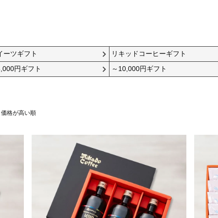
簡易包装
/残暑御見舞
A.蝶結び
夏のご挨拶に（地域により異なりま
ますか？
【対応商品】
ト
・リキッド５本入ギフト
御礼
A.蝶結び
お世話になった方へのお礼に
可の場合もございます。
・リキッド３本・ミステ
B.手提げ袋 中
イーツギフト
リキッドコーヒーギフト
。
※ギフト箱が大きく、全
なります。
,000円ギフト
～10,000円ギフト
横幅320mm×高さ320mm×マチ
粗品
A.蝶結び
引越の挨拶・新築などに
※のしは短冊またはシー
110mm
内祝
A.蝶結び
お祝い事のお返し・入学・長寿・出産
【サイズに合うギフト例】
・コーヒーギフト 2袋入 1箱
価格が高い順
名入れはできますか？
・コーヒーギフト 3袋入 1箱
気祝
B.結び切り
退院のお返しに
寿
B.結び切り
結婚式の引き出物に
欄から用途をお選びいただけます。
の他の題目）の欄にお名前をご入力下さい。
B.小分け袋 中
見舞
B.結び切り
御見舞に
mm
横幅150mm×高さ280mm
志
C.弔事用
弔事のお返しに
【サイズに合うギフト例