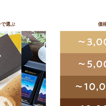
ーで選ぶ
価