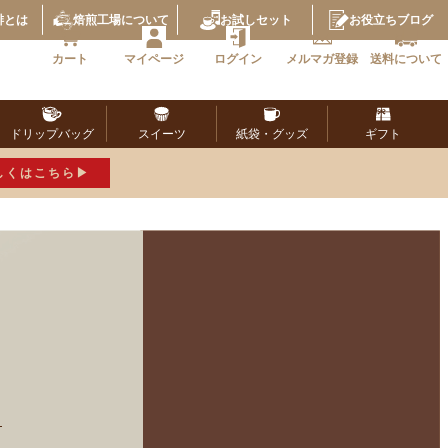
琲とは
焙煎工場
について
お試し
セット
お役立ち
ブログ
カート
マイページ
ログイン
メルマガ
登録
送料に
ついて
ドリップ
バッグ
スイーツ
紙袋・
グッズ
ギフト
しくはこちら