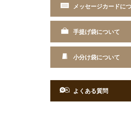
メッセージカードに
■ 熨斗の種類
手提げ袋について
A.蝶結び
■ メッセージカードの種類
メッセージカードをご希望の方は、下記
小分け袋について
※ Cの期間限定カードは、その期間の
■ 手提げの素材とサイズ
A.バースデイカード
■ 小分け袋の素材とサイズ
よくある質問
【ギフト】についてのよくある質問
御年賀/御