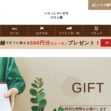
ミカド
珈
いらっしゃいませ
ゲスト様
セール
おすすめ
コーヒー
豆・粉
リキッド
登録
500円分
プレゼント！
ですぐに使える
詳
のクーポン
GIFT
特別な時間をお届けします