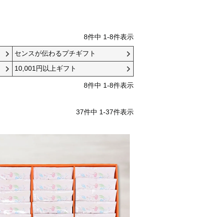
す）
8
件中
1
-
8
件表示
ィ２本入ギフト
C.手提げ袋 大
センスが伝わるプチギフト
包装不可のため、簡易包装のみと
10,001円以上ギフト
横幅320mm×高さ400mm×マチ
ル熨斗のみ対応可能です。
110mm
8
件中
1
-
8
件表示
 ※
【サイズに合うギフト例】
・ドリップバッグコーヒーギフ
37
件中
1
-
37
件表示
ト 30枚入 1箱
・リキッドコーヒー2本＆ゼリー
5個ギフト 1箱
×マチ90mm
】