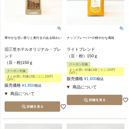
華やかな甘い香りと奥行きのある味わい
ナッツフレーバーの軽やかな風味
旧三笠ホテルオリジナル・ブレ
ライトブレンド
ンド
（豆・粉）150ｇ
（豆・粉)150ｇ
クーポン対象
まとめ買い対象(3袋ごとに100円
クーポン対象
OFF）
まとめ買い対象(3袋ごとに100円
販売価格
¥
1,600
税込
OFF）
販売価格
¥
1,850
税込