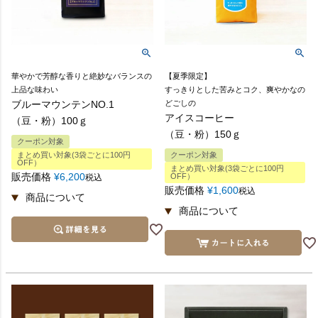
華やかで芳醇な香りと絶妙なバランスの
【夏季限定】
上品な味わい
すっきりとした苦みとコク、爽やかなの
ブルーマウンテンNO.1
どごしの
アイスコーヒー
（豆・粉）100ｇ
（豆・粉）150ｇ
クーポン対象
まとめ買い対象(3袋ごとに100円
クーポン対象
OFF）
まとめ買い対象(3袋ごとに100円
販売価格
¥
6,200
OFF）
税込
販売価格
¥
1,600
税込