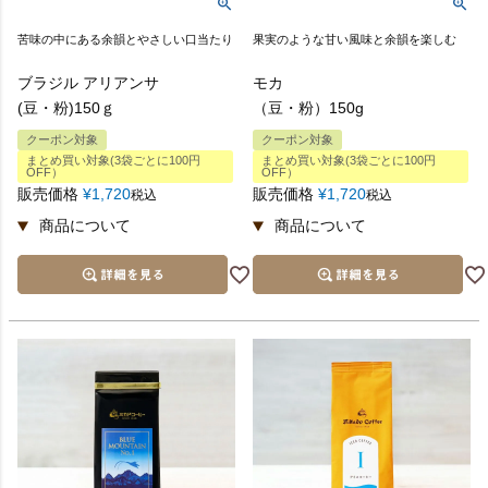
苦味の中にある余韻とやさしい口当たり
果実のような甘い風味と余韻を楽しむ
ブラジル アリアンサ
モカ
(豆・粉)150ｇ
（豆・粉）150g
クーポン対象
クーポン対象
まとめ買い対象(3袋ごとに100円
まとめ買い対象(3袋ごとに100円
OFF）
OFF）
販売価格
¥
1,720
販売価格
¥
1,720
税込
税込