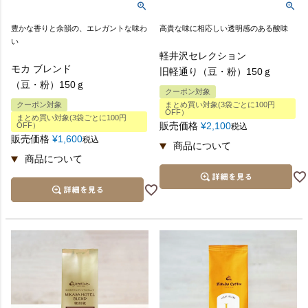
豊かな香りと余韻の、エレガントな味わ
高貴な味に相応しい透明感のある酸味
い
軽井沢セレクション
モカ ブレンド
旧軽通り（豆・粉）150ｇ
（豆・粉）150ｇ
クーポン対象
クーポン対象
まとめ買い対象(3袋ごとに100円
OFF）
まとめ買い対象(3袋ごとに100円
販売価格
¥
2,100
OFF）
税込
販売価格
¥
1,600
税込