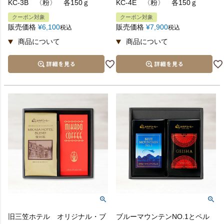
KC-3B 〈粉〉 各150ｇ
KC-4E 〈粉〉 各150ｇ
クーポン対象
クーポン対象
販売価格
¥
6,100
販売価格
¥
7,900
税込
税込
旧三笠ホテル オリジナル・ブ
ブルーマウンテンNO.1とペル