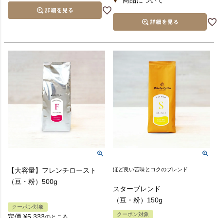
【大容量】フレンチロースト
ほど良い苦味とコクのブレンド
（豆・粉）500g
スターブレンド
（豆・粉）150g
クーポン対象
クーポン対象
定価
¥
5,333
のところ