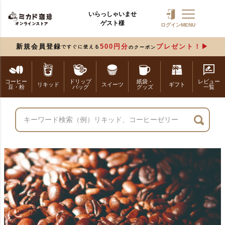
いらっしゃいませ
ゲスト様
ログイン
MENU
新規会員登録
500円分
プレゼント！
ですぐに使える
のクーポン
コーヒー
ドリップ
紙袋・
レビュー
リキッド
スイーツ
ギフト
豆・粉
バッグ
グッズ
一覧