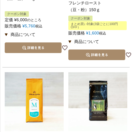
フレンチロースト
（豆・粉）150ｇ
クーポン対象
クーポン対象
定価
¥
6,000
のところ
まとめ買い対象(3袋ごとに100円
販売価格
¥
5,760
税込
OFF）
販売価格
¥
1,600
税込